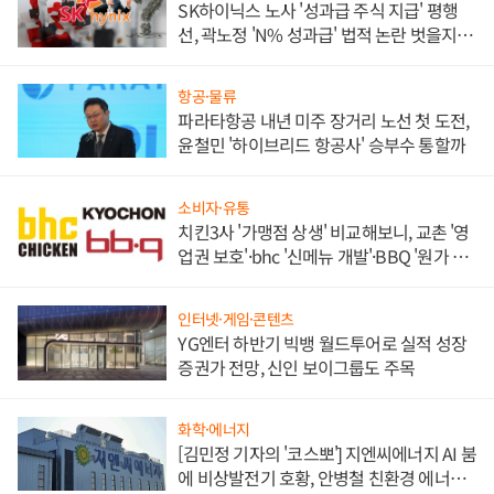
SK하이닉스 노사 '성과급 주식 지급' 평행
선, 곽노정 'N% 성과급' 법적 논란 벗을지 주
목
항공·물류
파라타항공 내년 미주 장거리 노선 첫 도전,
윤철민 '하이브리드 항공사' 승부수 통할까
소비자·유통
치킨3사 '가맹점 상생' 비교해보니, 교촌 '영
업권 보호'·bhc '신메뉴 개발'·BBQ '원가 부
담'
인터넷·게임·콘텐츠
YG엔터 하반기 빅뱅 월드투어로 실적 성장
증권가 전망, 신인 보이그룹도 주목
화학·에너지
[김민정 기자의 '코스뽀'] 지엔씨에너지 AI 붐
에 비상발전기 호황, 안병철 친환경 에너지