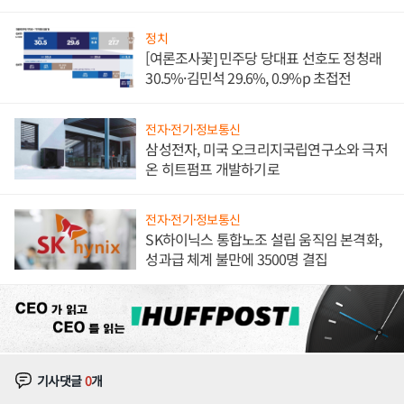
발전전문기업 향한다
정치
[여론조사꽃] 민주당 당대표 선호도 정청래
30.5%·김민석 29.6%, 0.9%p 초접전
전자·전기·정보통신
삼성전자, 미국 오크리지국립연구소와 극저
온 히트펌프 개발하기로
전자·전기·정보통신
SK하이닉스 통합노조 설립 움직임 본격화,
성과급 체계 불만에 3500명 결집
기사댓글
0
개