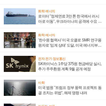
화학·에너지
로이터 "정제연료 3만 톤 한국에서 러시
아로 이동", 우크라이나의 공격에 수요 늘
어
화학·에너지
'한수원 협력사' 미국 오클로 SMR 연구용
원자로 '임계 상태' 도달, 미국 에너지부
"중요한 이정표"
전자·전기·정보통신
SK하이닉스 1주당 375원 현금배당 실시,
추가 주주환원 계획 9월 공개 예정
사회
미국 법원 "트럼프 정부 풍력 프로젝트 동
결 조치는 위법", 해제 명령 내려