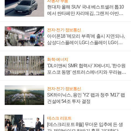
자동차·부품
현대차 올해 SUV 국내 베스트셀러 톱10
에서 싼타페만 자리매김, 그랜저·아반떼
'세단 쌍끌이'로 내수 방어
전자·전기·정보통신
아이폰18 '메모리 부족'에 출시 지연되나,
삼성디스플레이 LG디스플레이 LG이노
텍 '탈애플' 수익 다각화 속도
화학·에너지
'DL이앤씨 SMR 협력사' X에너지, '한수원
포스코 동맹' 센트러스에너지와 우라늄
계약 체결
전자·전기·정보통신
SK하이닉스, 용인 'Y2' 팹과 청주 'M17' 팹
건설에 54조 투자 결정
데스크 리포트
[데스크리포트 8월] 무더운 입추에 든 생
각, 제약바이오 하반기 훈풍 기대한다