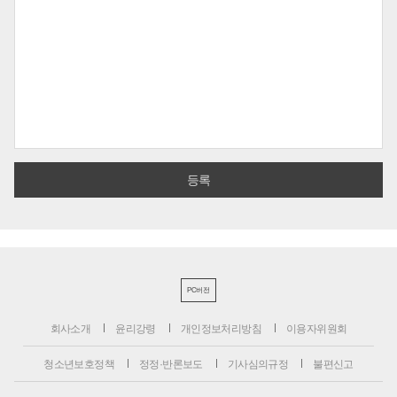
PC버전
회사소개
윤리강령
개인정보처리방침
이용자위원회
청소년보호정책
정정·반론보도
기사심의규정
불편신고