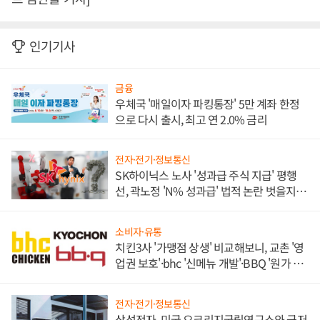
인기기사
금융
우체국 '매일이자 파킹통장' 5만 계좌 한정
으로 다시 출시, 최고 연 2.0% 금리
전자·전기·정보통신
SK하이닉스 노사 '성과급 주식 지급' 평행
선, 곽노정 'N% 성과급' 법적 논란 벗을지 주
목
소비자·유통
치킨3사 '가맹점 상생' 비교해보니, 교촌 '영
업권 보호'·bhc '신메뉴 개발'·BBQ '원가 부
담'
전자·전기·정보통신
삼성전자, 미국 오크리지국립연구소와 극저