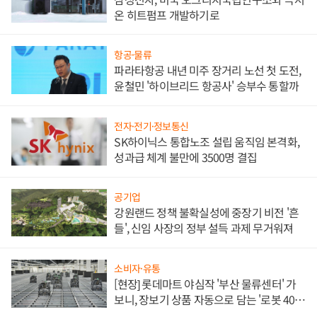
온 히트펌프 개발하기로
항공·물류
파라타항공 내년 미주 장거리 노선 첫 도전,
윤철민 '하이브리드 항공사' 승부수 통할까
전자·전기·정보통신
SK하이닉스 통합노조 설립 움직임 본격화,
성과급 체계 불만에 3500명 결집
공기업
강원랜드 정책 불확실성에 중장기 비전 '흔
들', 신임 사장의 정부 설득 과제 무거워져
소비자·유통
[현장] 롯데마트 야심작 '부산 물류센터' 가
보니, 장보기 상품 자동으로 담는 '로봇 400
대' 장관