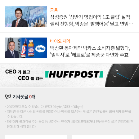
금융
삼섬증권 '상반기 영업이익 1조 클럽' 실적
랠리 진행형, 박종문 '발행어음' 달고 연임 향
하나
바이오·제약
백상환 동아제약 박카스 소비자층 넓혔다,
'얼박사'로 '레트로'로 제품군 다변화 주효
기사댓글
0
개
200자까지 쓰실 수 있습니다. (현재 0 byte / 최대 400byte)
저작권 등 다른 사람의 권리를 침해하거나 명예를 훼손하는 댓글은 관련 법률에 의해 제재를 받을
수 있습니다.
타인에게 불쾌감을 주는 욕설 등 비하하는 단어가 내용에 포함되거나 인신공격성 글은 관리자의 판
단에 의해 삭제 합니다.