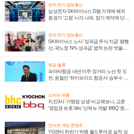
전자·전기·정보통신
삼성전자 SK하이닉스 D램 가격에 해외
증권가 '고점' 시각 나와, 장기 계약에 단점
부각
전자·전기·정보통신
SK하이닉스 노사 '성과급 주식 지급' 평행
선, 곽노정 'N% 성과급' 법적 논란 벗을지
주목
항공·물류
파라타항공 내년 미주 장거리 노선 첫 도
전, 윤철민 '하이브리드 항공사' 승부수 통
할까
소비자·유통
치킨3사 '가맹점 상생' 비교해보니, 교촌
'영업권 보호'·bhc '신메뉴 개발'·BBQ '원가
부담'
인터넷·게임·콘텐츠
YG엔터 하반기 빅뱅 월드투어로 실적 성