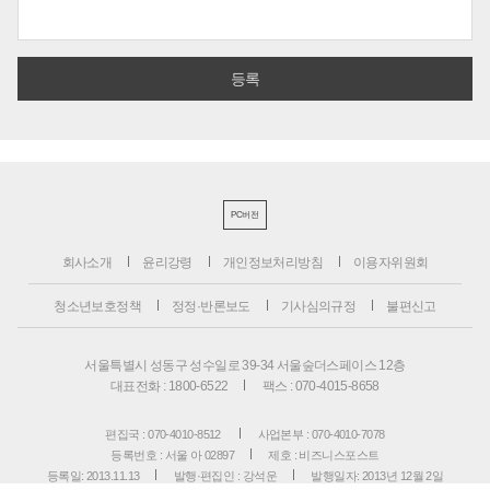
PC버전
회사소개
윤리강령
개인정보처리방침
이용자위원회
청소년보호정책
정정·반론보도
기사심의규정
불편신고
서울특별시 성동구 성수일로 39-34 서울숲더스페이스 12층
대표전화 : 1800-6522
팩스 : 070-4015-8658
편집국 : 070-4010-8512
사업본부 : 070-4010-7078
등록번호 : 서울 아 02897
제호 : 비즈니스포스트
등록일: 2013.11.13
발행·편집인 : 강석운
발행일자: 2013년 12월 2일