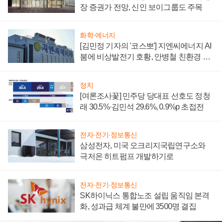
장 증권가 전망, 신인 보이그룹도 주목
화학·에너지
[김민정 기자의 '코스뽀'] 지엔씨에너지 AI
붐에 비상발전기 호황, 안병철 친환경 에
너지 발전전문기업 향한다
정치
[여론조사꽃] 민주당 당대표 선호도 정청
래 30.5%·김민석 29.6%, 0.9%p 초접전
전자·전기·정보통신
삼성전자, 미국 오크리지국립연구소와
극저온 히트펌프 개발하기로
전자·전기·정보통신
SK하이닉스 통합노조 설립 움직임 본격
화, 성과급 체계 불만에 3500명 결집