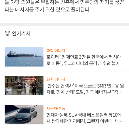
들 야당 의원들은 부활하는 신촌에서 민주당의 재기를 꿈꾼
다는 메시지를 주기 위한 것으로 풀이된다.
인기기사
화학·에너지
로이터 "정제연료 3만 톤 한국에서 러시아
로 이동", 우크라이나의 공격에 수요 늘어
화학·에너지
'한수원 협력사' 미국 오클로 SMR 연구용 원
자로 '임계 상태' 도달, 미국 에너지부 "중요
한 이정표"
자동차·부품
현대차 올해 SUV 국내 베스트셀러 톱10에
서 싼타페만 자리매김, 그랜저·아반떼 '세단
쌍끌이'로 내수 방어