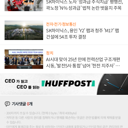
SK하이닉스 노사 '성과급 주식지급' 평행선,
곽노정 'N% 성과급' 법적 논란 벗을지 주목
전자·전기·정보통신
SK하이닉스, 용인 'Y2' 팹과 청주 'M17' 팹
건설에 54조 투자 결정
정치
AI시대 맞아 25년 만에 전력산업 구조개편
시동, '발전5사 통합' 넘어 '한전 지주사' 재편
론도
기사댓글
0
개
200자까지 쓰실 수 있습니다. (현재 0 byte / 최대 400byte)
저작권 등 다른 사람의 권리를 침해하거나 명예를 훼손하는 댓글은 관련 법률에 의해 제재를 받을
수 있습니다.
타인에게 불쾌감을 주는 욕설 등 비하하는 단어가 내용에 포함되거나 인신공격성 글은 관리자의 판