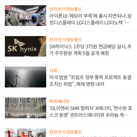
전자·전기·정보통신
아이폰18 '메모리 부족'에 출시 지연되나, 삼
성디스플레이 LG디스플레이 LG이노텍 '탈
애플' 수익 다각화 속도
전자·전기·정보통신
SK하이닉스 1주당 375원 현금배당 실시, 추
가 주주환원 계획 9월 공개 예정
사회
미국 법원 "트럼프 정부 풍력 프로젝트 동결
조치는 위법", 해제 명령 내려
화학·에너지
'DL이앤씨 SMR 협력사' X에너지, '한수원 포
스코 동맹' 센트러스에너지와 우라늄 계약
체결
전자·전기·정보통신