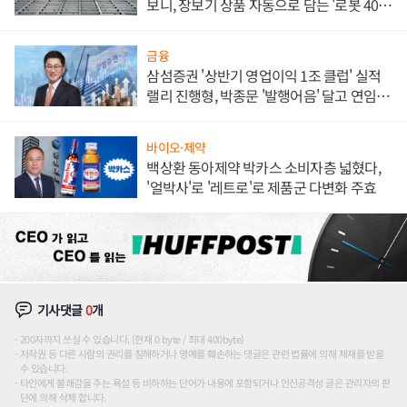
보니, 장보기 상품 자동으로 담는 '로봇 400
대' 장관
금융
삼섬증권 '상반기 영업이익 1조 클럽' 실적
랠리 진행형, 박종문 '발행어음' 달고 연임 향
하나
바이오·제약
백상환 동아제약 박카스 소비자층 넓혔다,
'얼박사'로 '레트로'로 제품군 다변화 주효
기사댓글
0
개
200자까지 쓰실 수 있습니다. (현재 0 byte / 최대 400byte)
저작권 등 다른 사람의 권리를 침해하거나 명예를 훼손하는 댓글은 관련 법률에 의해 제재를 받을
수 있습니다.
타인에게 불쾌감을 주는 욕설 등 비하하는 단어가 내용에 포함되거나 인신공격성 글은 관리자의 판
단에 의해 삭제 합니다.