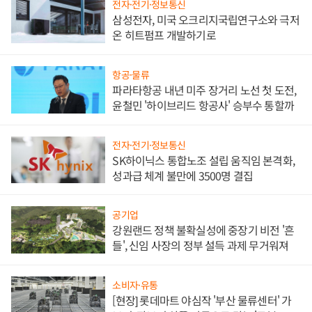
전자·전기·정보통신
삼성전자, 미국 오크리지국립연구소와 극저
온 히트펌프 개발하기로
항공·물류
파라타항공 내년 미주 장거리 노선 첫 도전,
윤철민 '하이브리드 항공사' 승부수 통할까
전자·전기·정보통신
SK하이닉스 통합노조 설립 움직임 본격화,
성과급 체계 불만에 3500명 결집
공기업
강원랜드 정책 불확실성에 중장기 비전 '흔
들', 신임 사장의 정부 설득 과제 무거워져
소비자·유통
[현장] 롯데마트 야심작 '부산 물류센터' 가