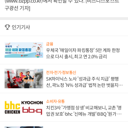
(www.bzpp.co.kr)에서 확인할 수 있다. [비즈니스포스트
구광선 기자]
인기기사
금융
우체국 '매일이자 파킹통장' 5만 계좌 한정
으로 다시 출시, 최고 연 2.0% 금리
전자·전기·정보통신
SK하이닉스 노사 '성과급 주식 지급' 평행
선, 곽노정 'N% 성과급' 법적 논란 벗을지 주
목
소비자·유통
치킨3사 '가맹점 상생' 비교해보니, 교촌 '영
업권 보호'·bhc '신메뉴 개발'·BBQ '원가 부
담'