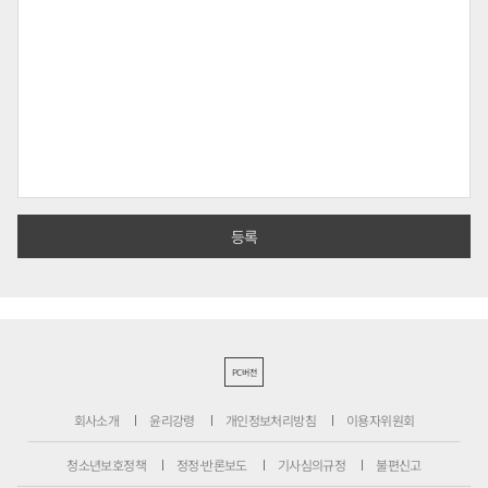
PC버전
회사소개
윤리강령
개인정보처리방침
이용자위원회
청소년보호정책
정정·반론보도
기사심의규정
불편신고