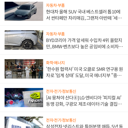
자동차·부품
현대차 올해 SUV 국내 베스트셀러 톱10에
서 싼타페만 자리매김, 그랜저·아반떼 '세단
쌍끌이'로 내수 방어
자동차·부품
BYD코리아 가격 앞세워 수입차 4위 올랐지
만, BMW·벤츠보다 높은 공임비에 소비자
불만 폭발
화학·에너지
'한수원 협력사' 미국 오클로 SMR 연구용 원
자로 '임계 상태' 도달, 미국 에너지부 "중요
한 이정표"
전자·전기·정보통신
[AI 뭉쳐야 산다⑧] LG·엔비디아 '피지컬 AI'
동맹 강화, 구광모 제조·데이터·기술 결집
해 종합 로보틱스 기업으로
전자·전기·정보통신
삼성전자 넷리스트와 특허분쟁 매듭, 5년 동