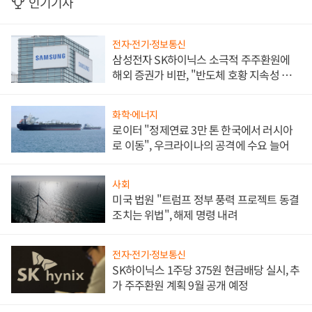
인기기사
전자·전기·정보통신
삼성전자 SK하이닉스 소극적 주주환원에
해외 증권가 비판, "반도체 호황 지속성 의
문"
화학·에너지
로이터 "정제연료 3만 톤 한국에서 러시아
로 이동", 우크라이나의 공격에 수요 늘어
사회
미국 법원 "트럼프 정부 풍력 프로젝트 동결
조치는 위법", 해제 명령 내려
전자·전기·정보통신
SK하이닉스 1주당 375원 현금배당 실시, 추
가 주주환원 계획 9월 공개 예정