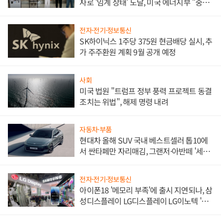
자로 '임계 상태' 도달, 미국 에너지부 "중요
한 이정표"
전자·전기·정보통신
SK하이닉스 1주당 375원 현금배당 실시, 추
가 주주환원 계획 9월 공개 예정
사회
미국 법원 "트럼프 정부 풍력 프로젝트 동결
조치는 위법", 해제 명령 내려
자동차·부품
현대차 올해 SUV 국내 베스트셀러 톱10에
서 싼타페만 자리매김, 그랜저·아반떼 '세단
쌍끌이'로 내수 방어
전자·전기·정보통신
아이폰18 '메모리 부족'에 출시 지연되나, 삼
성디스플레이 LG디스플레이 LG이노텍 '탈
애플' 수익 다각화 속도