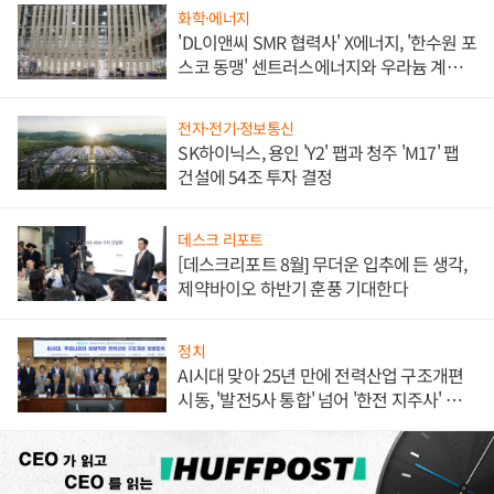
화학·에너지
'DL이앤씨 SMR 협력사' X에너지, '한수원 포
스코 동맹' 센트러스에너지와 우라늄 계약
체결
전자·전기·정보통신
SK하이닉스, 용인 'Y2' 팹과 청주 'M17' 팹
건설에 54조 투자 결정
데스크 리포트
[데스크리포트 8월] 무더운 입추에 든 생각,
제약바이오 하반기 훈풍 기대한다
정치
AI시대 맞아 25년 만에 전력산업 구조개편
시동, '발전5사 통합' 넘어 '한전 지주사' 재편
론도