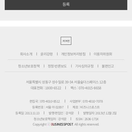
PC버전
회사소개
윤리강령
개인정보처리방침
이용자위원회
청소년보호정책
정정·반론보도
기사심의규정
불편신고
서울특별시 성동구 성수일로 39-34 서울숲더스페이스 12층
대표전화 : 1800-6522
팩스 : 070-4015-8658
편집국 : 070-4010-8512
사업본부 : 070-4010-7078
등록번호 : 서울 아 02897
제호 : 비즈니스포스트
등록일: 2013.11.13
발행·편집인 : 강석운
발행일자: 2013년 12월 2일
청소년보호책임자 : 강석운
ISSN : 2636-171X
Copyright ⓒ
B
USINESSPOST
. All rights reserved.