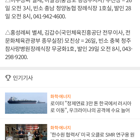
일 오전 3시, 빈소 충남 청양농협 장례식장 1호실, 발인 28
일 오전 8시, 041-942-4600.
△홍성례씨 별세, 김갑수(국민체육진흥공단 전무이사, 전
문화체육관광부 종무실장) 모친상 = 26일, 빈소 충북 청주
참사랑병원장례식장 무궁화1호, 발인 29일 오전 8시, 043-
298-9200.
인기기사
화학·에너지
로이터 "정제연료 3만 톤 한국에서 러시아
로 이동", 우크라이나의 공격에 수요 늘어
화학·에너지
'한수원 협력사' 미국 오클로 SMR 연구용 원