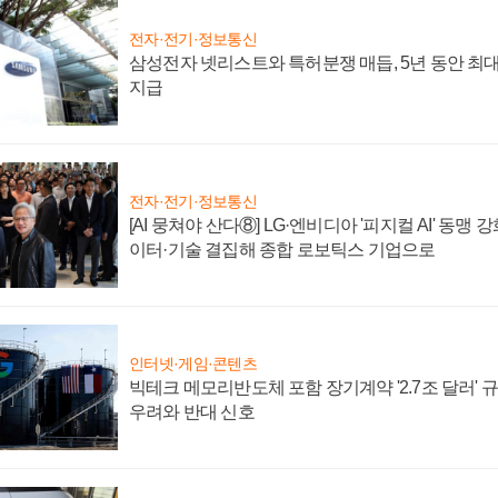
전자·전기·정보통신
삼성전자 넷리스트와 특허분쟁 매듭, 5년 동안 최대
지급
전자·전기·정보통신
[AI 뭉쳐야 산다⑧] LG·엔비디아 '피지컬 AI' 동맹 
이터·기술 결집해 종합 로보틱스 기업으로
인터넷·게임·콘텐츠
빅테크 메모리반도체 포함 장기계약 '2.7조 달러' 규모
우려와 반대 신호