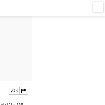
0
부친상 = 13일