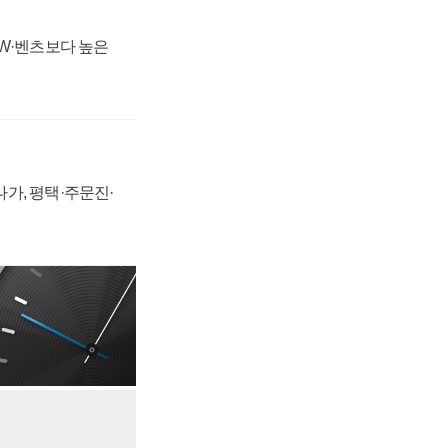
MW·벤츠보다 높은
가, 평택·주문진·