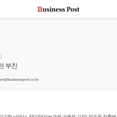
란 부친
6
@businesspost.co.kr
이기화 남편상, 장미란(오늘경제 금융부 기자) 장은옥 장훈배 