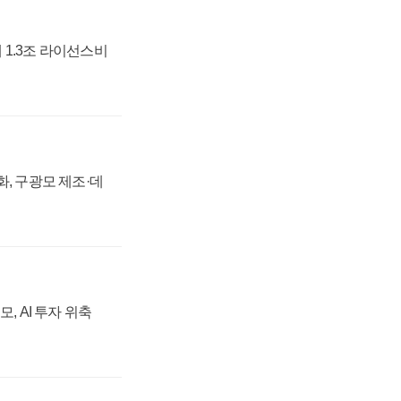
 1.3조 라이선스비
강화, 구광모 제조·데
, AI 투자 위축