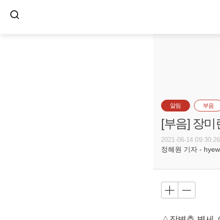
알림
부음
[부음] 장미
2021-06-14 09:30:2
정혜원 기자 - hyewon
△장병춘 별세, 