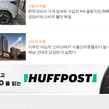
자동차·부품
BYD코리아 가격 앞세워 수입차 4위 올랐지만, B
공임비에 소비자 불만 폭발
소비자·유통
이부진 야심작 '신라스테이' 서울신라호텔보다 잘 나
해남·건대로 성장판 더 넓힌다