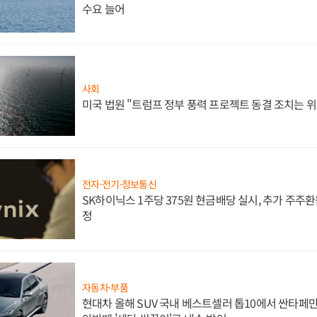
수요 늘어
사회
미국 법원 "트럼프 정부 풍력 프로젝트 동결 조치는 위
전자·전기·정보통신
SK하이닉스 1주당 375원 현금배당 실시, 추가 주주환
정
자동차·부품
현대차 올해 SUV 국내 베스트셀러 톱10에서 싼타페만