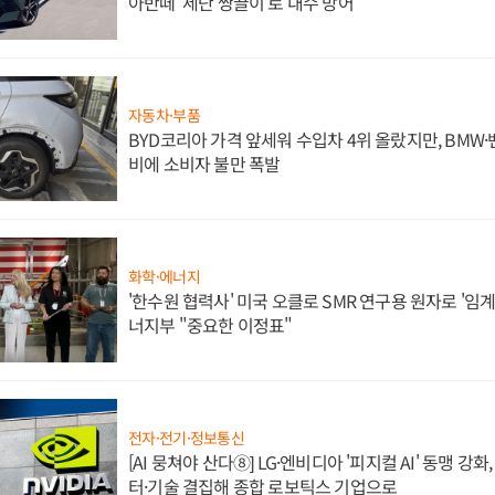
아반떼 '세단 쌍끌이'로 내수 방어
자동차·부품
BYD코리아 가격 앞세워 수입차 4위 올랐지만, BMW
비에 소비자 불만 폭발
화학·에너지
'한수원 협력사' 미국 오클로 SMR 연구용 원자로 '임계 
너지부 "중요한 이정표"
전자·전기·정보통신
[AI 뭉쳐야 산다⑧] LG·엔비디아 '피지컬 AI' 동맹 강
터·기술 결집해 종합 로보틱스 기업으로