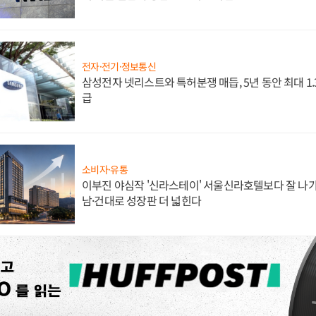
전자·전기·정보통신
삼성전자 넷리스트와 특허분쟁 매듭, 5년 동안 최대 1
급
소비자·유통
이부진 야심작 '신라스테이' 서울신라호텔보다 잘 나가
남·건대로 성장판 더 넓힌다