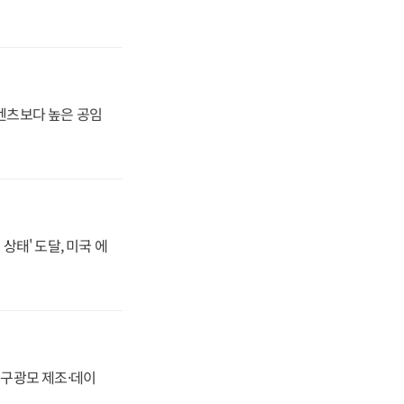
·벤츠보다 높은 공임
상태' 도달, 미국 에
화, 구광모 제조·데이