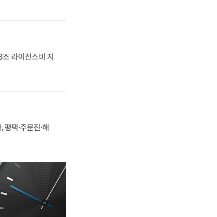
.3조 라이선스비 지
, 평택·주문진·해