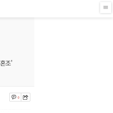
'혼조'
0