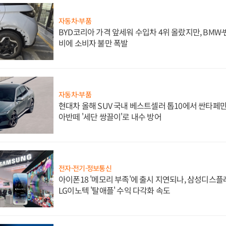
자동차·부품
BYD코리아 가격 앞세워 수입차 4위 올랐지만, BMW
비에 소비자 불만 폭발
자동차·부품
현대차 올해 SUV 국내 베스트셀러 톱10에서 싼타페만
아반떼 '세단 쌍끌이'로 내수 방어
전자·전기·정보통신
아이폰18 '메모리 부족'에 출시 지연되나, 삼성디스
LG이노텍 '탈애플' 수익 다각화 속도