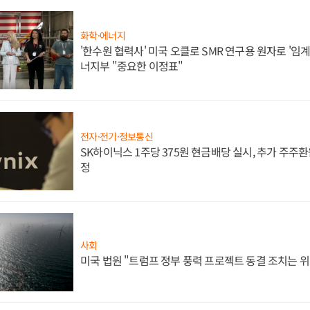
화학·에너지
'한수원 협력사' 미국 오클로 SMR 연구용 원자로 '임계 
너지부 "중요한 이정표"
전자·전기·정보통신
SK하이닉스 1주당 375원 현금배당 실시, 추가 주주환
정
사회
미국 법원 "트럼프 정부 풍력 프로젝트 동결 조치는 위