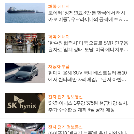
화학·에너지
로이터 "정제연료 3만 톤 한국에서 러시
아로 이동", 우크라이나의 공격에 수요 늘
어
화학·에너지
'한수원 협력사' 미국 오클로 SMR 연구용
원자로 '임계 상태' 도달, 미국 에너지부
"중요한 이정표"
자동차·부품
현대차 올해 SUV 국내 베스트셀러 톱10
에서 싼타페만 자리매김, 그랜저·아반떼
'세단 쌍끌이'로 내수 방어
전자·전기·정보통신
SK하이닉스 1주당 375원 현금배당 실시,
추가 주주환원 계획 9월 공개 예정
전자·전기·정보통신
아이폰18 '메모리 부족'에 출시 지연되나,