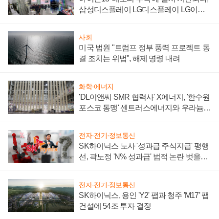
삼성디스플레이 LG디스플레이 LG이노
텍 '탈애플' 수익 다각화 속도
사회
미국 법원 "트럼프 정부 풍력 프로젝트 동
결 조치는 위법", 해제 명령 내려
화학·에너지
'DL이앤씨 SMR 협력사' X에너지, '한수원
포스코 동맹' 센트러스에너지와 우라늄
계약 체결
전자·전기·정보통신
SK하이닉스 노사 '성과급 주식지급' 평행
선, 곽노정 'N% 성과급' 법적 논란 벗을지
주목
전자·전기·정보통신
SK하이닉스, 용인 'Y2' 팹과 청주 'M17' 팹
건설에 54조 투자 결정