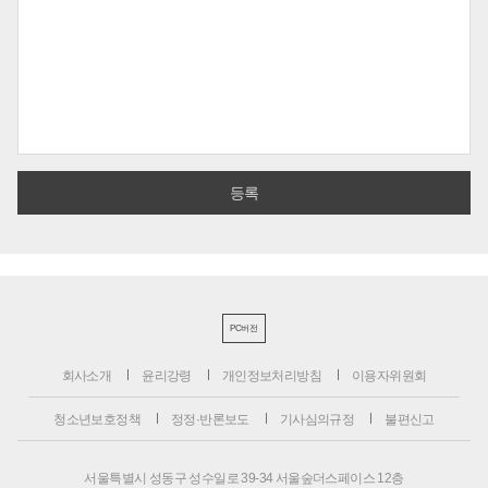
PC버전
회사소개
윤리강령
개인정보처리방침
이용자위원회
청소년보호정책
정정·반론보도
기사심의규정
불편신고
서울특별시 성동구 성수일로 39-34 서울숲더스페이스 12층