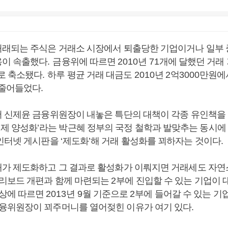
래되는 주식은 거래소 시장에서 퇴출당한 기업이거나 일부
용이 속출했다
.
금융위에 따르면
2010
년
71
개에 달했던 거래 
로 축소됐다
.
하루 평균 거래 대금도
2010
년
2
억
3000
만원에
 줄어들었다
.
 신제윤 금융위원장이 내놓은 특단의 대책이 각종 유인책을
제 양성화
’
라는 박근혜 정부의 국정 철학과 발맞추는 동시에
인터넷 게시판을
‘
제도화
’
해 거래 활성화를 꾀하자는 것이다
.
가 제도화하고 그 결과로 활성화가 이뤄지면 거래세도 자연
리보드 개편과 함께 마련되는
2
부에 진입할 수 있는 기업이 
상에 따르면
2013
년
9
월 기준으로
2
부에 들어갈 수 있는 기
융위원장이 꾀주머니를 열어젖힌 이유가 여기 있다
.