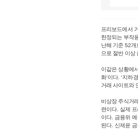
프리보드에서 거
한정되는 부작
난해 기준
52
개
으로 절반 이상
이같은 상황에서
화
’
이다
. ‘
지하경
거래 사이트와 
비상장 주식거래
련이다
.
실제 프
이다
.
금융위 예
된다
.
신제윤 금