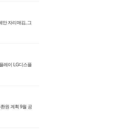
페만 자리매김, 그
스플레이 LG디스플
주환원 계획 9월 공