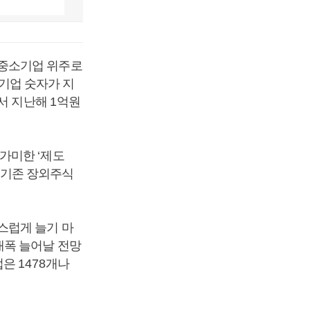
 중소기업 위주로
기업 숫자가 지
서 지난해
1
억원
 가미한
‘
제도
 기존 장외주식
스럽게 늘기 마
대폭 늘어날 전망
업은
1478
개나