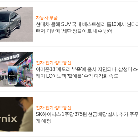
자동차·부품
현대차 올해 SUV 국내 베스트셀러 톱10에서 싼타
랜저·아반떼 '세단 쌍끌이'로 내수 방어
전자·전기·정보통신
아이폰18 '메모리 부족'에 출시 지연되나, 삼성디
레이 LG이노텍 '탈애플' 수익 다각화 속도
전자·전기·정보통신
SK하이닉스 1주당 375원 현금배당 실시, 추가 주
개 예정