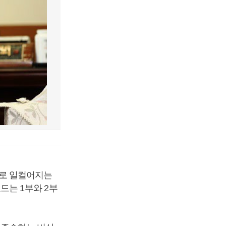
으로 일컬어지는
보드는
1
부와
2
부