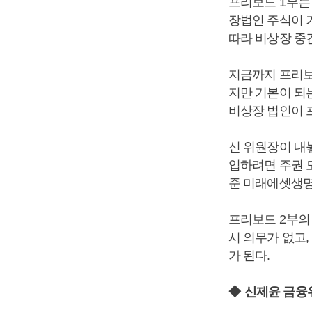
프리보드
1
부는
장법인 주식이 
따라 비상장 중
지금까지 프리보
지만 기본이 되
비상장 법인이 
신 위원장이 내
입하려면 주권 
준 미래에셋생
프리보드
2
부의
시 의무가 없고
가 된다
.
◆
신제윤 금융