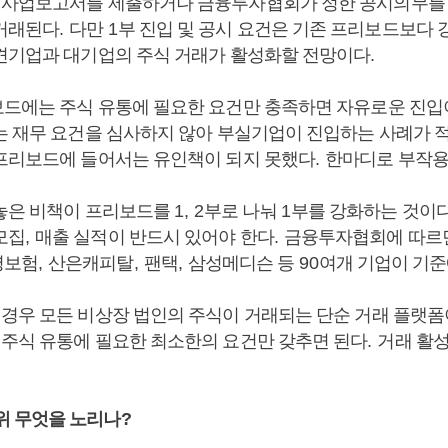
 사업보고서를 제출하거나 금융투자협회가 정한 공시의무를
거래된다
.
다만
1
부 진입 및 공시 요건은 기존 프리보드보다
견기업과 대기업의 주식 거래가 활성화할 전망이다
.
드에는 주식 유통에 필요한 요건만 충족하면 자유로운 진입
는 재무 요건을 심사하지 않아 부실기업이 진입하는 사례가 
프리보드에 들어서는 유인책이 되지 못했다
.
한마디로 부작용
놓은 비책이 프리보드를
1, 2
부로 나눠
1
부를 강화하는 것이
모집
,
매출 실적이 반드시 있어야 한다
.
금융투자협회에 따르
명보험
,
산은캐피탈
,
팬택
,
삼성메디슨 등
90
여개 기업이 기
 경우 모든 비상장 법인의 주식이 거래되는 단순 거래 플랫
,
주식 유통에 필요한 최소한의 요건만 갖추면 된다
.
거래 활성
위 무엇을 노리나
?