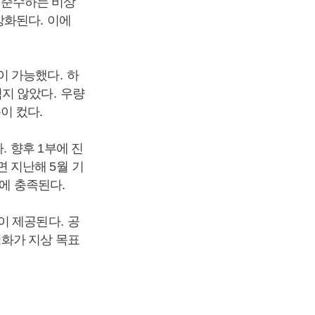
 준수하는 비상
 강화된다
.
이에
이 가능했다
.
하
적지 않았다
.
우량
이 컸다
.
다
.
향후
1
부에 진
면 지난해
5
월 기
준에 충족된다
.
폼이 제공된다
.
공
화가 지상 목표