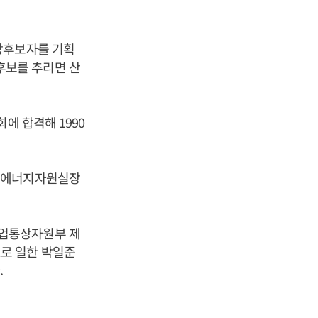
장후보자를 기획
후보를 추리면 산
에 합격해 1990
, 에너지자원실장
산업통상자원부 제
로 일한 박일준
.