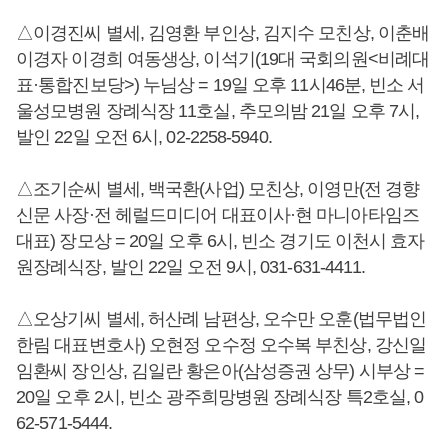
△이경진씨 별세, 김영환 부인상, 김지수 모친상, 이춘배
이경자 이경희 여동생상, 이석기(19대 국회의원<비례대
표·통합진보당>) 누님상 = 19일 오후 11시46분, 빈소 서
울성모병원 장례식장 11호실, 추모의밤 21일 오후 7시,
발인 22일 오전 6시, 02-2258-5940.
△조기순씨 별세, 백국환(사업) 모친상, 이영만(전 경향
신문 사장·전 헤럴드미디어 대표이사·현 마니아타임즈
대표) 장모상 = 20일 오후 6시, 빈소 경기도 이천시 효자
원장례식장, 발인 22일 오전 9시, 031-631-4411.
△오상기씨 별세, 허산례 남편상, 오수만 오훈(법무법인
한림 대표변호사) 오현정 오수정 오수복 부친상, 강신일
임환씨 장인상, 김일란 황은아(삼성증권 상무) 시부상 =
20일 오후 2시, 빈소 광주희망병원 장례식장 특2호실, 0
62-571-5444.