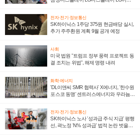
텍 '탈애플' 수익 다각화 속도
전자·전기·정보통신
SK하이닉스 1주당 375원 현금배당 실시,
추가 주주환원 계획 9월 공개 예정
사회
미국 법원 "트럼프 정부 풍력 프로젝트 동
결 조치는 위법", 해제 명령 내려
화학·에너지
'DL이앤씨 SMR 협력사' X에너지, '한수원
포스코 동맹' 센트러스에너지와 우라늄
계약 체결
전자·전기·정보통신
SK하이닉스 노사 '성과급 주식 지급' 평행
선, 곽노정 'N% 성과급' 법적 논란 벗을지
주목