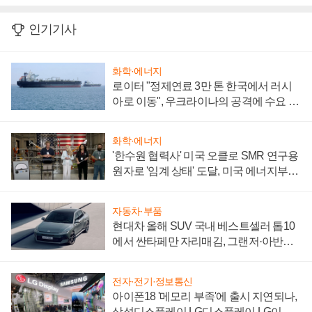
인기기사
화학·에너지
로이터 "정제연료 3만 톤 한국에서 러시
아로 이동", 우크라이나의 공격에 수요 늘
어
화학·에너지
'한수원 협력사' 미국 오클로 SMR 연구용
원자로 '임계 상태' 도달, 미국 에너지부
"중요한 이정표"
자동차·부품
현대차 올해 SUV 국내 베스트셀러 톱10
에서 싼타페만 자리매김, 그랜저·아반떼
'세단 쌍끌이'로 내수 방어
전자·전기·정보통신
아이폰18 '메모리 부족'에 출시 지연되나,
삼성디스플레이 LG디스플레이 LG이노