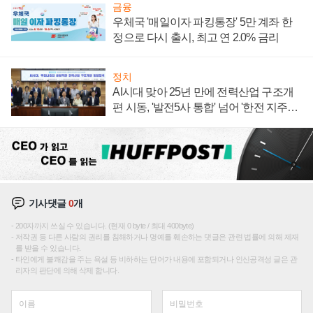
금융
우체국 '매일이자 파킹통장' 5만 계좌 한
정으로 다시 출시, 최고 연 2.0% 금리
정치
AI시대 맞아 25년 만에 전력산업 구조개
편 시동, '발전5사 통합' 넘어 '한전 지주사'
재편론도
기사댓글
0
개
200자까지 쓰실 수 있습니다. (현재 0 byte / 최대 400byte)
저작권 등 다른 사람의 권리를 침해하거나 명예를 훼손하는 댓글은 관련 법률에 의해 제재
를 받을 수 있습니다.
타인에게 불쾌감을 주는 욕설 등 비하하는 단어가 내용에 포함되거나 인신공격성 글은 관
리자의 판단에 의해 삭제 합니다.