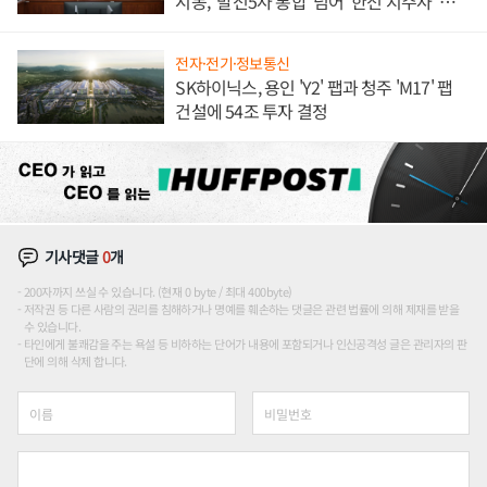
시동, '발전5사 통합' 넘어 '한전 지주사' 재편
론도
전자·전기·정보통신
SK하이닉스, 용인 'Y2' 팹과 청주 'M17' 팹
건설에 54조 투자 결정
기사댓글
0
개
200자까지 쓰실 수 있습니다. (현재 0 byte / 최대 400byte)
저작권 등 다른 사람의 권리를 침해하거나 명예를 훼손하는 댓글은 관련 법률에 의해 제재를 받을
수 있습니다.
타인에게 불쾌감을 주는 욕설 등 비하하는 단어가 내용에 포함되거나 인신공격성 글은 관리자의 판
단에 의해 삭제 합니다.