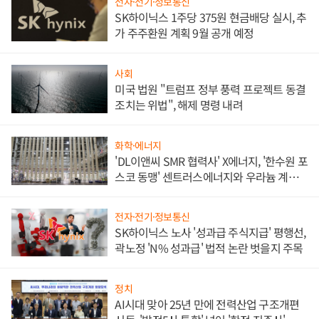
전자·전기·정보통신
SK하이닉스 1주당 375원 현금배당 실시, 추
가 주주환원 계획 9월 공개 예정
사회
미국 법원 "트럼프 정부 풍력 프로젝트 동결
조치는 위법", 해제 명령 내려
화학·에너지
'DL이앤씨 SMR 협력사' X에너지, '한수원 포
스코 동맹' 센트러스에너지와 우라늄 계약
체결
전자·전기·정보통신
SK하이닉스 노사 '성과급 주식지급' 평행선,
곽노정 'N% 성과급' 법적 논란 벗을지 주목
정치
AI시대 맞아 25년 만에 전력산업 구조개편