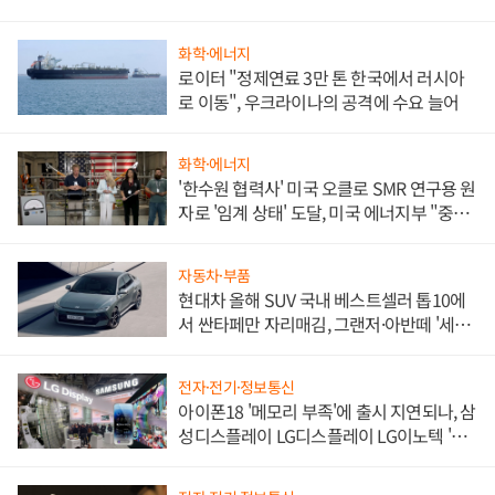
화학·에너지
로이터 "정제연료 3만 톤 한국에서 러시아
로 이동", 우크라이나의 공격에 수요 늘어
화학·에너지
'한수원 협력사' 미국 오클로 SMR 연구용 원
자로 '임계 상태' 도달, 미국 에너지부 "중요
한 이정표"
자동차·부품
현대차 올해 SUV 국내 베스트셀러 톱10에
서 싼타페만 자리매김, 그랜저·아반떼 '세단
쌍끌이'로 내수 방어
전자·전기·정보통신
아이폰18 '메모리 부족'에 출시 지연되나, 삼
성디스플레이 LG디스플레이 LG이노텍 '탈
애플' 수익 다각화 속도