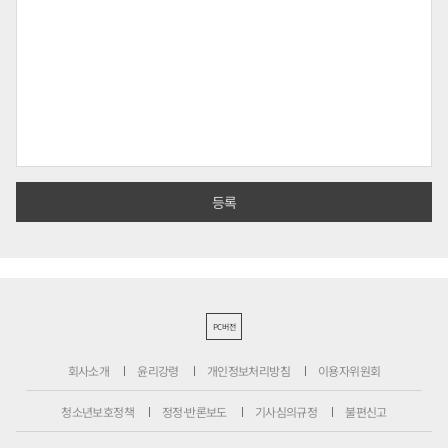
PC버전
회사소개
윤리강령
개인정보처리방침
이용자위원회
청소년보호정책
정정·반론보도
기사심의규정
불편신고