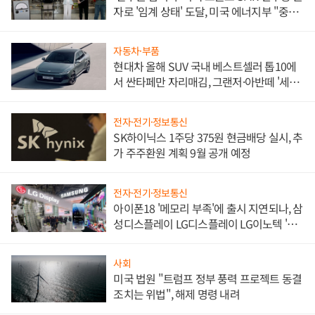
자로 '임계 상태' 도달, 미국 에너지부 "중요
한 이정표"
자동차·부품
현대차 올해 SUV 국내 베스트셀러 톱10에
서 싼타페만 자리매김, 그랜저·아반떼 '세단
쌍끌이'로 내수 방어
전자·전기·정보통신
SK하이닉스 1주당 375원 현금배당 실시, 추
가 주주환원 계획 9월 공개 예정
전자·전기·정보통신
아이폰18 '메모리 부족'에 출시 지연되나, 삼
성디스플레이 LG디스플레이 LG이노텍 '탈
애플' 수익 다각화 속도
사회
미국 법원 "트럼프 정부 풍력 프로젝트 동결
조치는 위법", 해제 명령 내려