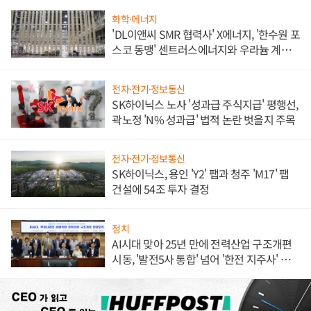
화학·에너지
'DL이앤씨 SMR 협력사' X에너지, '한수원 포
스코 동맹' 센트러스에너지와 우라늄 계약
체결
전자·전기·정보통신
SK하이닉스 노사 '성과급 주식지급' 평행선,
곽노정 'N% 성과급' 법적 논란 벗을지 주목
전자·전기·정보통신
SK하이닉스, 용인 'Y2' 팹과 청주 'M17' 팹
건설에 54조 투자 결정
정치
AI시대 맞아 25년 만에 전력산업 구조개편
시동, '발전5사 통합' 넘어 '한전 지주사' 재편
론도