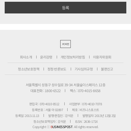
PC버전
회사소개
윤리강령
개인정보처리방침
이용자위원회
청소년보호정책
정정·반론보도
기사심의규정
불편신고
서울특별시 성동구 성수일로 39-34 서울숲더스페이스 12층
대표전화 : 1800-6522
팩스 : 070-4015-8658
편집국 : 070-4010-8512
사업본부 : 070-4010-7078
등록번호 : 서울 아 02897
제호 : 비즈니스포스트
등록일: 2013.11.13
발행·편집인 : 강석운
발행일자: 2013년 12월 2일
청소년보호책임자 : 강석운
ISSN : 2636-171X
Copyright ⓒ
B
USINESSPOST
. All rights reserved.