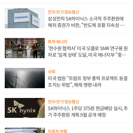
전자·전기·정보통신
삼성전자 SK하이닉스 소극적 주주환원에
해외 증권가 비판, "반도체 호황 지속성 의
문"
화학·에너지
'한수원 협력사' 미국 오클로 SMR 연구용 원
자로 '임계 상태' 도달, 미국 에너지부 "중요
한 이정표"
사회
미국 법원 "트럼프 정부 풍력 프로젝트 동결
조치는 위법", 해제 명령 내려
전자·전기·정보통신
SK하이닉스 1주당 375원 현금배당 실시, 추
가 주주환원 계획 9월 공개 예정
자동차·부품