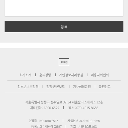
PC버전
회사소개
윤리강령
개인정보처리방침
이용자위원회
청소년보호정책
정정·반론보도
기사심의규정
불편신고
서울특별시 성동구 성수일로 39-34 서울숲더스페이스 12층
대표전화 : 1800-6522
팩스 : 070-4015-8658
편집국 : 070-4010-8512
사업본부 : 070-4010-7078
등록번호 : 서울 아 02897
제호 : 비즈니스포스트