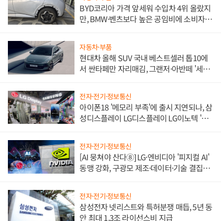
BYD코리아 가격 앞세워 수입차 4위 올랐지
만, BMW·벤츠보다 높은 공임비에 소비자
불만 폭발
자동차·부품
현대차 올해 SUV 국내 베스트셀러 톱10에
서 싼타페만 자리매김, 그랜저·아반떼 '세단
쌍끌이'로 내수 방어
전자·전기·정보통신
아이폰18 '메모리 부족'에 출시 지연되나, 삼
성디스플레이 LG디스플레이 LG이노텍 '탈
애플' 수익 다각화 속도
전자·전기·정보통신
[AI 뭉쳐야 산다⑧] LG·엔비디아 '피지컬 AI'
동맹 강화, 구광모 제조·데이터·기술 결집
해 종합 로보틱스 기업으로
전자·전기·정보통신
삼성전자 넷리스트와 특허분쟁 매듭, 5년 동
안 최대 1.3조 라이선스비 지급