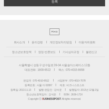
PC버전
회사소개
윤리강령
개인정보처리방침
이용자위원회
청소년보호정책
정정·반론보도
기사심의규정
불편신고
서울특별시 성동구 성수일로 39-34 서울숲더스페이스 12층
대표전화 : 1800-6522
팩스 : 070-4015-8658
편집국 : 070-4010-8512
사업본부 : 070-4010-7078
등록번호 : 서울 아 02897
제호 : 비즈니스포스트
등록일: 2013.11.13
발행·편집인 : 강석운
발행일자: 2013년 12월 2일
청소년보호책임자 : 강석운
ISSN : 2636-171X
Copyright ⓒ
B
USINESSPOST
. All rights reserved.