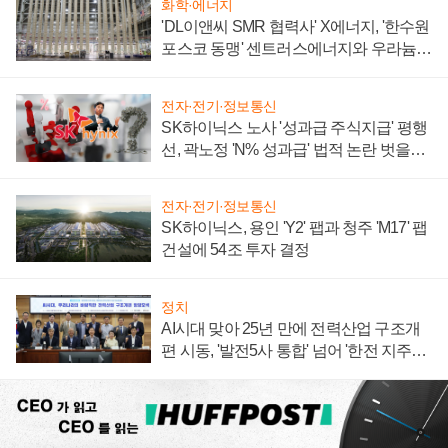
화학·에너지
'DL이앤씨 SMR 협력사' X에너지, '한수원
포스코 동맹' 센트러스에너지와 우라늄
계약 체결
전자·전기·정보통신
SK하이닉스 노사 '성과급 주식지급' 평행
선, 곽노정 'N% 성과급' 법적 논란 벗을지
주목
전자·전기·정보통신
SK하이닉스, 용인 'Y2' 팹과 청주 'M17' 팹
건설에 54조 투자 결정
정치
AI시대 맞아 25년 만에 전력산업 구조개
편 시동, '발전5사 통합' 넘어 '한전 지주사'
재편론도