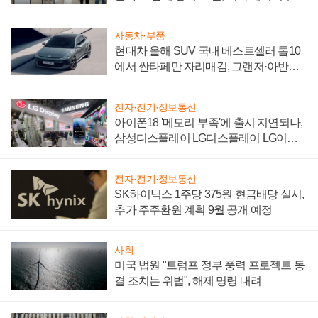
"중요한 이정표"
자동차·부품
현대차 올해 SUV 국내 베스트셀러 톱10
에서 싼타페만 자리매김, 그랜저·아반떼
'세단 쌍끌이'로 내수 방어
전자·전기·정보통신
아이폰18 '메모리 부족'에 출시 지연되나,
삼성디스플레이 LG디스플레이 LG이노
텍 '탈애플' 수익 다각화 속도
전자·전기·정보통신
SK하이닉스 1주당 375원 현금배당 실시,
추가 주주환원 계획 9월 공개 예정
사회
미국 법원 "트럼프 정부 풍력 프로젝트 동
결 조치는 위법", 해제 명령 내려