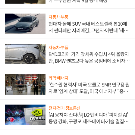
자동차·부품
현대차 올해 SUV 국내 베스트셀러 톱10에
서 싼타페만 자리매김, 그랜저·아반떼 '세단
쌍끌이'로 내수 방어
자동차·부품
BYD코리아 가격 앞세워 수입차 4위 올랐지
만, BMW·벤츠보다 높은 공임비에 소비자
불만 폭발
화학·에너지
'한수원 협력사' 미국 오클로 SMR 연구용 원
자로 '임계 상태' 도달, 미국 에너지부 "중요
한 이정표"
전자·전기·정보통신
[AI 뭉쳐야 산다⑧] LG·엔비디아 '피지컬 AI'
동맹 강화, 구광모 제조·데이터·기술 결집
해 종합 로보틱스 기업으로