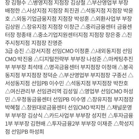
장 김형수 △병영지점 지점장 김상철 △부산영업부 부장
배정한 △사상지점 지점장 최진권 △석동지점 지점장 박윤
호 △외동기업금융지점 지점장 박성훈 △외환사업부 부장
김상원 △장유지점 지점장 이창근 △중리금융센터 금융센
터장 정종태 △중소기업지원센터지점 지점장 장은중 △진
주시청지점 지점장 진영준
3급 승진 △강서지점 선임CMO 이정훈 △내외동지점 선임
CMO 박진용 △디지털전략부 부부장 나성준 △마케팅추진
부 부부장 최석태 △명곡금융센터 부지점장 이정애 △봉곡
동지점 부지점장 정덕순 △부산영업부 부지점장 구종선 △
서성동지점 선임PB 이수민 △석동지점 부지점장 박찬호
△여신관리부 선임관리역 김성일 △영업부 선임CMO 허성
민 △우정동금융센터 선임PB 이수영 △장유지점 부지점장
박혜철 △창원대로금융센터 선임CMO 박지현 △채널운영
부 부부장 김상식 △카드사업부 부부장 성지헌 △투자금융
1부 부부장 김현배 △투자금융2부 부부장 이재준 △학성지
점 선임PB 하성희