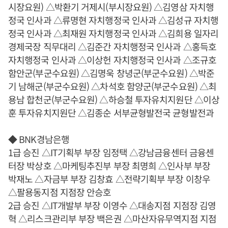
시장요원) △박환기 거제시(부시장요원) △김영삼 자치행
정국 인사과 △류명현 자치행정국 인사과 △김성규 자치행
정국 인사과 △최재원 자치행정국 인사과 △김희용 일자리
경제국장 직무대리 △김준간 자치행정국 인사과 △홍득호
자치행정국 인사과 △이상헌 자치행정국 인사과 △조규호
함안군(부군수요원) △김명욱 창녕군(부군수요원) △박준
기 남해군(부군수요원) △차석호 함양군(부군수요원) △최
용남 합천군(부군수요원) △하승철 투자유치지원단 △이상
훈 투자유치지원단 △김종순 서부균형발전국 균형발전과
◆ BNK경남은행
1급 승진 △IT기획부 부장 임정택 △강남금융센터 금융센
터장 박상호 △마케팅추진부 부장 최명희 △인사부 부장
박재노 △자금부 부장 김창효 △전략기획부 부장 이창우
△팔용동지점 지점장 안승호
2급 승진 △IT개발부 부장 이영수 △대송지점 지점장 김영
혁 △리스크관리부 부장 백은권 △마산자유무역지점 지점