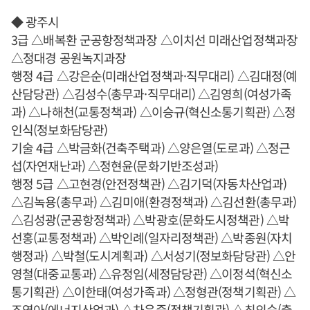
◆ 광주시
3급 △배복환 군공항정책과장 △이치선 미래산업정책과장
△정대경 공원녹지과장
행정 4급 △강은순(미래산업정책과·직무대리) △김대정(예
산담당관) △김성수(총무과·직무대리) △김영희(여성가족
과) △나해천(교통정책과) △이승규(혁신소통기획관) △정
인식(정보화담당관)
기술 4급 △박금화(건축주택과) △양은열(도로과) △정근
섭(자연재난과) △정현윤(문화기반조성과)
행정 5급 △고현경(안전정책관) △김기덕(자동차산업과)
△김녹용(총무과) △김미애(환경정책과) △김선환(총무과)
△김성광(군공항정책과) △박광호(문화도시정책관) △박
선홍(교통정책과) △박인례(일자리정책관) △박종원(자치
행정과) △박철(도시계획과) △서성기(정보화담당관) △안
영철(대중교통과) △유정임(세정담당관) △이정석(혁신소
통기획관) △이한태(여성가족과) △정형관(정책기획관) △
조영아(에너지산업과) △차윤중(정책기획관) △최의숙(출