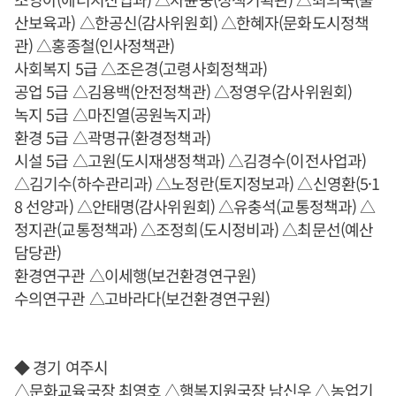
산보육과) △한공신(감사위원회) △한혜자(문화도시정책
관) △홍종철(인사정책관)
사회복지 5급 △조은경(고령사회정책과)
공업 5급 △김용백(안전정책관) △정영우(감사위원회)
녹지 5급 △마진열(공원녹지과)
환경 5급 △곽명규(환경정책과)
시설 5급 △고원(도시재생정책과) △김경수(이전사업과)
△김기수(하수관리과) △노정란(토지정보과) △신영환(5·1
8 선양과) △안태명(감사위원회) △유충석(교통정책과) △
정지관(교통정책과) △조정희(도시정비과) △최문선(예산
담당관)
환경연구관 △이세행(보건환경연구원)
수의연구관 △고바라다(보건환경연구원)
◆ 경기 여주시
△문화교육국장 최영호 △행복지원국장 남신우 △농업기