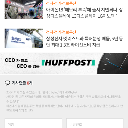
전자·전기·정보통신
아이폰18 '메모리 부족'에 출시 지연되나, 삼
성디스플레이 LG디스플레이 LG이노텍 '탈
애플' 수익 다각화 속도
전자·전기·정보통신
삼성전자 넷리스트와 특허분쟁 매듭, 5년 동
안 최대 1.3조 라이선스비 지급
기사댓글
0
개
200자까지 쓰실 수 있습니다. (현재 0 byte / 최대 400byte)
저작권 등 다른 사람의 권리를 침해하거나 명예를 훼손하는 댓글은 관련 법률에 의해 제재를 받을
수 있습니다.
타인에게 불쾌감을 주는 욕설 등 비하하는 단어가 내용에 포함되거나 인신공격성 글은 관리자의 판
단에 의해 삭제 합니다.