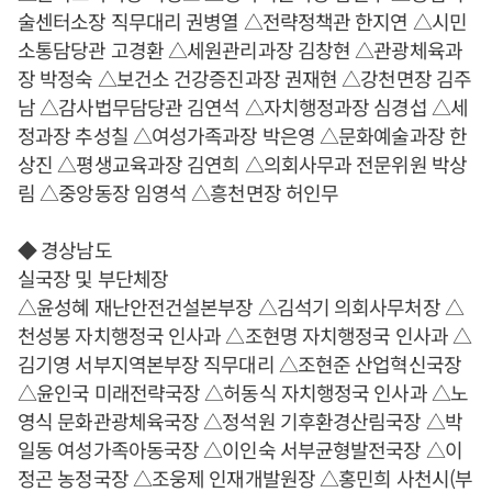
술센터소장 직무대리 권병열 △전략정책관 한지연 △시민
소통담당관 고경환 △세원관리과장 김창현 △관광체육과
장 박정숙 △보건소 건강증진과장 권재현 △강천면장 김주
남 △감사법무담당관 김연석 △자치행정과장 심경섭 △세
정과장 추성칠 △여성가족과장 박은영 △문화예술과장 한
상진 △평생교육과장 김연희 △의회사무과 전문위원 박상
림 △중앙동장 임영석 △흥천면장 허인무
◆ 경상남도
실국장 및 부단체장
△윤성혜 재난안전건설본부장 △김석기 의회사무처장 △
천성봉 자치행정국 인사과 △조현명 자치행정국 인사과 △
김기영 서부지역본부장 직무대리 △조현준 산업혁신국장
△윤인국 미래전략국장 △허동식 자치행정국 인사과 △노
영식 문화관광체육국장 △정석원 기후환경산림국장 △박
일동 여성가족아동국장 △이인숙 서부균형발전국장 △이
정곤 농정국장 △조웅제 인재개발원장 △홍민희 사천시(부