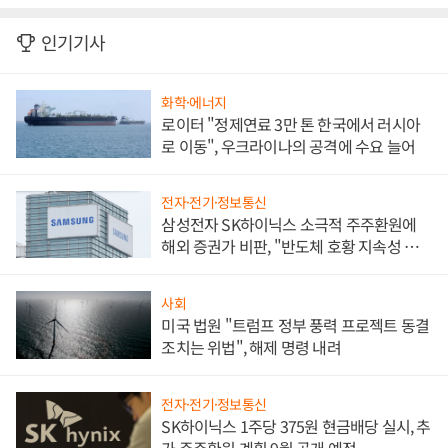
인기기사
화학·에너지
로이터 "정제연료 3만 톤 한국에서 러시아
로 이동", 우크라이나의 공격에 수요 늘어
전자·전기·정보통신
삼성전자 SK하이닉스 소극적 주주환원에
해외 증권가 비판, "반도체 호황 지속성 의
문"
사회
미국 법원 "트럼프 정부 풍력 프로젝트 동결
조치는 위법", 해제 명령 내려
전자·전기·정보통신
SK하이닉스 1주당 375원 현금배당 실시, 추
가 주주환원 계획 9월 공개 예정