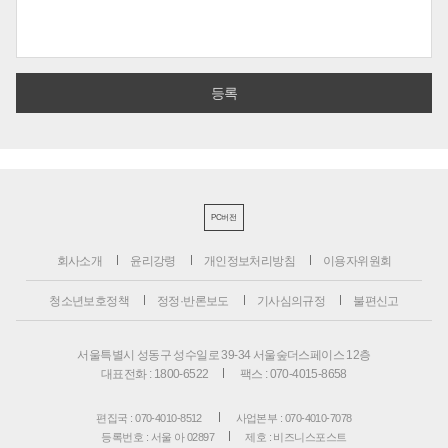
PC버전
회사소개
윤리강령
개인정보처리방침
이용자위원회
청소년보호정책
정정·반론보도
기사심의규정
불편신고
서울특별시 성동구 성수일로 39-34 서울숲더스페이스 12층
대표전화 : 1800-6522
팩스 : 070-4015-8658
편집국 : 070-4010-8512
사업본부 : 070-4010-7078
등록번호 : 서울 아 02897
제호 : 비즈니스포스트