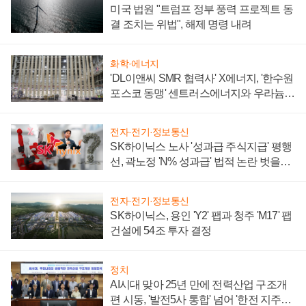
미국 법원 "트럼프 정부 풍력 프로젝트 동
결 조치는 위법", 해제 명령 내려
화학·에너지
'DL이앤씨 SMR 협력사' X에너지, '한수원
포스코 동맹' 센트러스에너지와 우라늄
계약 체결
전자·전기·정보통신
SK하이닉스 노사 '성과급 주식지급' 평행
선, 곽노정 'N% 성과급' 법적 논란 벗을지
주목
전자·전기·정보통신
SK하이닉스, 용인 'Y2' 팹과 청주 'M17' 팹
건설에 54조 투자 결정
정치
AI시대 맞아 25년 만에 전력산업 구조개
편 시동, '발전5사 통합' 넘어 '한전 지주사'