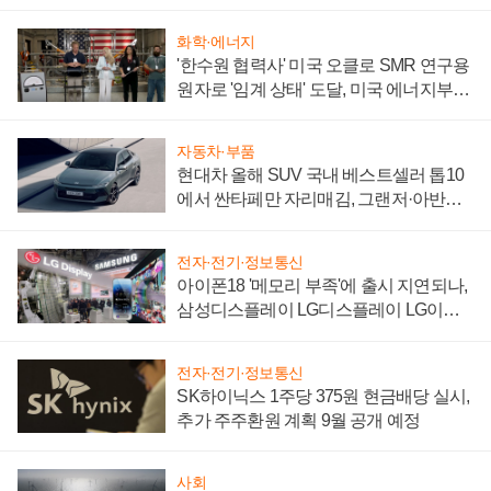
어
화학·에너지
'한수원 협력사' 미국 오클로 SMR 연구용
원자로 '임계 상태' 도달, 미국 에너지부
"중요한 이정표"
자동차·부품
현대차 올해 SUV 국내 베스트셀러 톱10
에서 싼타페만 자리매김, 그랜저·아반떼
'세단 쌍끌이'로 내수 방어
전자·전기·정보통신
아이폰18 '메모리 부족'에 출시 지연되나,
삼성디스플레이 LG디스플레이 LG이노
텍 '탈애플' 수익 다각화 속도
전자·전기·정보통신
SK하이닉스 1주당 375원 현금배당 실시,
추가 주주환원 계획 9월 공개 예정
사회