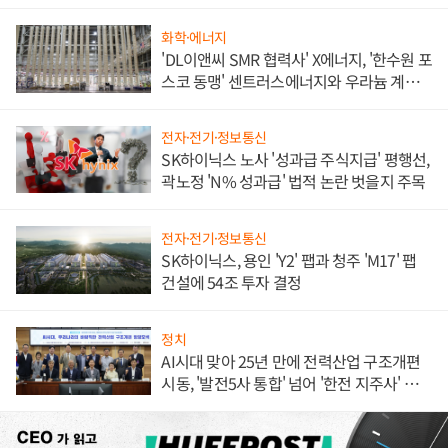
화학·에너지
'DL이앤씨 SMR 협력사' X에너지, '한수원 포
스코 동맹' 센트러스에너지와 우라늄 계약
체결
전자·전기·정보통신
SK하이닉스 노사 '성과급 주식지급' 평행선,
곽노정 'N% 성과급' 법적 논란 벗을지 주목
전자·전기·정보통신
SK하이닉스, 용인 'Y2' 팹과 청주 'M17' 팹
건설에 54조 투자 결정
정치
AI시대 맞아 25년 만에 전력산업 구조개편
시동, '발전5사 통합' 넘어 '한전 지주사' 재편
론도