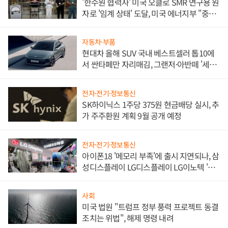
'한수원 협력사' 미국 오클로 SMR 연구용 원
자로 '임계 상태' 도달, 미국 에너지부 "중요
한 이정표"
자동차·부품
현대차 올해 SUV 국내 베스트셀러 톱10에
서 싼타페만 자리매김, 그랜저·아반떼 '세단
쌍끌이'로 내수 방어
전자·전기·정보통신
SK하이닉스 1주당 375원 현금배당 실시, 추
가 주주환원 계획 9월 공개 예정
전자·전기·정보통신
아이폰18 '메모리 부족'에 출시 지연되나, 삼
성디스플레이 LG디스플레이 LG이노텍 '탈
애플' 수익 다각화 속도
사회
미국 법원 "트럼프 정부 풍력 프로젝트 동결
조치는 위법", 해제 명령 내려