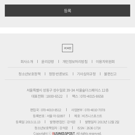
PC버전
회사소개
윤리강령
개인정보처리방침
이용자위원회
청소년보호정책
정정·반론보도
기사심의규정
불편신고
서울특별시 성동구 성수일로 39-34 서울숲더스페이스 12층
대표전화 : 1800-6522
팩스 : 070-4015-8658
편집국 : 070-4010-8512
사업본부 : 070-4010-7078
등록번호 : 서울 아 02897
제호 : 비즈니스포스트
등록일: 2013.11.13
발행·편집인 : 강석운
발행일자: 2013년 12월 2일
청소년보호책임자 : 강석운
ISSN : 2636-171X
Copyright ⓒ
B
USINESSPOST
. All rights reserved.