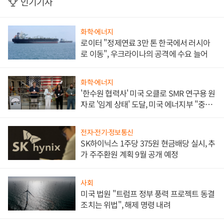
인기기사
화학·에너지
로이터 "정제연료 3만 톤 한국에서 러시아
로 이동", 우크라이나의 공격에 수요 늘어
화학·에너지
'한수원 협력사' 미국 오클로 SMR 연구용 원
자로 '임계 상태' 도달, 미국 에너지부 "중요
한 이정표"
전자·전기·정보통신
SK하이닉스 1주당 375원 현금배당 실시, 추
가 주주환원 계획 9월 공개 예정
사회
미국 법원 "트럼프 정부 풍력 프로젝트 동결
조치는 위법", 해제 명령 내려