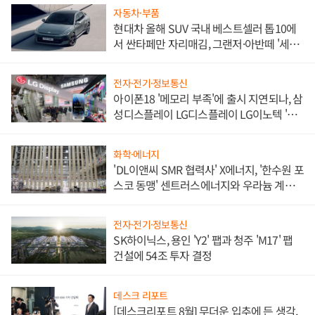
자동차·부품
현대차 올해 SUV 국내 베스트셀러 톱10에
서 싼타페만 자리매김, 그랜저·아반떼 '세단
쌍끌이'로 내수 방어
전자·전기·정보통신
아이폰18 '메모리 부족'에 출시 지연되나, 삼
성디스플레이 LG디스플레이 LG이노텍 '탈
애플' 수익 다각화 속도
화학·에너지
'DL이앤씨 SMR 협력사' X에너지, '한수원 포
스코 동맹' 센트러스에너지와 우라늄 계약
체결
전자·전기·정보통신
SK하이닉스, 용인 'Y2' 팹과 청주 'M17' 팹
건설에 54조 투자 결정
데스크 리포트
[데스크리포트 8월] 무더운 입추에 든 생각,