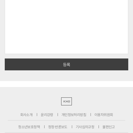
PC버전
회사소개
윤리강령
개인정보처리방침
이용자위원회
청소년보호정책
정정·반론보도
기사심의규정
불편신고