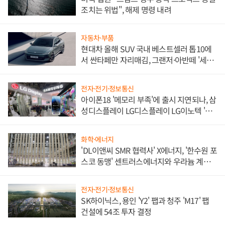
조치는 위법", 해제 명령 내려
자동차·부품
현대차 올해 SUV 국내 베스트셀러 톱10에
서 싼타페만 자리매김, 그랜저·아반떼 '세단
쌍끌이'로 내수 방어
전자·전기·정보통신
아이폰18 '메모리 부족'에 출시 지연되나, 삼
성디스플레이 LG디스플레이 LG이노텍 '탈
애플' 수익 다각화 속도
화학·에너지
'DL이앤씨 SMR 협력사' X에너지, '한수원 포
스코 동맹' 센트러스에너지와 우라늄 계약
체결
전자·전기·정보통신
SK하이닉스, 용인 'Y2' 팹과 청주 'M17' 팹
건설에 54조 투자 결정