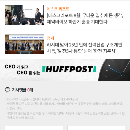
데스크 리포트
[데스크리포트 8월] 무더운 입추에 든 생각,
제약바이오 하반기 훈풍 기대한다
정치
AI시대 맞아 25년 만에 전력산업 구조개편
시동, '발전5사 통합' 넘어 '한전 지주사' 재편
론도
기사댓글
0
개
200자까지 쓰실 수 있습니다. (현재 0 byte / 최대 400byte)
저작권 등 다른 사람의 권리를 침해하거나 명예를 훼손하는 댓글은 관련 법률에 의해 제재를 받을
수 있습니다.
타인에게 불쾌감을 주는 욕설 등 비하하는 단어가 내용에 포함되거나 인신공격성 글은 관리자의 판
단에 의해 삭제 합니다.