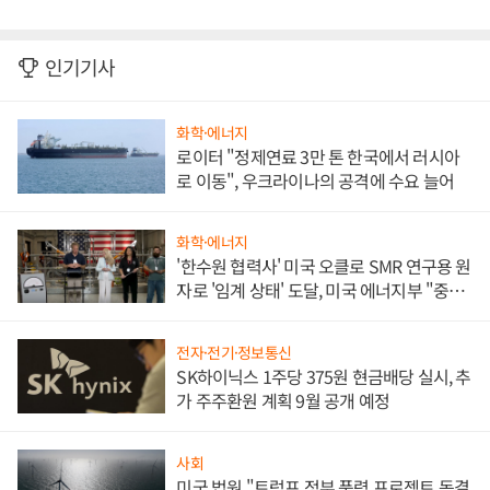
인기기사
화학·에너지
로이터 "정제연료 3만 톤 한국에서 러시아
로 이동", 우크라이나의 공격에 수요 늘어
화학·에너지
'한수원 협력사' 미국 오클로 SMR 연구용 원
자로 '임계 상태' 도달, 미국 에너지부 "중요
한 이정표"
전자·전기·정보통신
SK하이닉스 1주당 375원 현금배당 실시, 추
가 주주환원 계획 9월 공개 예정
사회
미국 법원 "트럼프 정부 풍력 프로젝트 동결