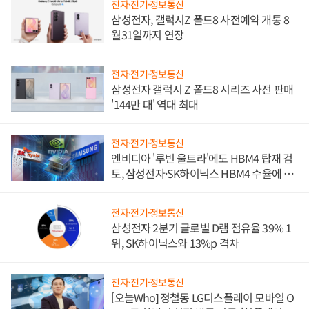
전자·전기·정보통신
삼성전자, 갤럭시Z 폴드8 사전예약 개통 8
월31일까지 연장
전자·전기·정보통신
삼성전자 갤럭시 Z 폴드8 시리즈 사전 판매
'144만 대' 역대 최대
전자·전기·정보통신
엔비디아 '루빈 울트라'에도 HBM4 탑재 검
토, 삼성전자·SK하이닉스 HBM4 수율에 주
도권 갈린다
전자·전기·정보통신
삼성전자 2분기 글로벌 D램 점유율 39% 1
위, SK하이닉스와 13%p 격차
전자·전기·정보통신
[오늘Who] 정철동 LG디스플레이 모바일 O