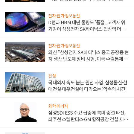
전자·전기·정보통신
D램과 HBM 내년 물량도 '품절', 고객사 위
기감이 삼성전자 SK하이닉스 협상력 더 키
워
전자·전기·정보통신
외신 "삼성전자 SK하이닉스 중국 공장용 현
지 생산 반도체 장비 시험, 미국 수출통제 대
비"
건설
국내외서 속도 붙는 원전 사업, 삼성물산·현
대건설·대우건설에 다가오는 '약속의 시간'
화학·에너지
삼성SDI ESS 수요 급증에 북미 증설 타진,
최주선 스텔란티스·GM 합작공장 건설 재추
진하나