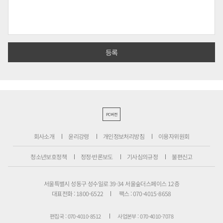
PC버전
회사소개
윤리강령
개인정보처리방침
이용자위원회
청소년보호정책
정정·반론보도
기사심의규정
불편신고
서울특별시 성동구 성수일로 39-34 서울숲더스페이스 12층
대표전화 : 1800-6522
팩스 : 070-4015-8658
편집국 : 070-4010-8512
사업본부 : 070-4010-7078