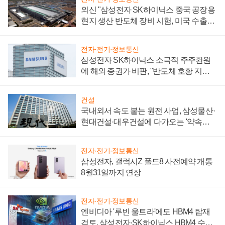
외신 "삼성전자 SK하이닉스 중국 공장용
현지 생산 반도체 장비 시험, 미국 수출통
제 대비"
전자·전기·정보통신
삼성전자 SK하이닉스 소극적 주주환원
에 해외 증권가 비판, "반도체 호황 지속
성 의문"
건설
국내외서 속도 붙는 원전 사업, 삼성물산·
현대건설·대우건설에 다가오는 '약속의
시간'
전자·전기·정보통신
삼성전자, 갤럭시Z 폴드8 사전예약 개통
8월31일까지 연장
전자·전기·정보통신
엔비디아 '루빈 울트라'에도 HBM4 탑재
검토, 삼성전자·SK하이닉스 HBM4 수율