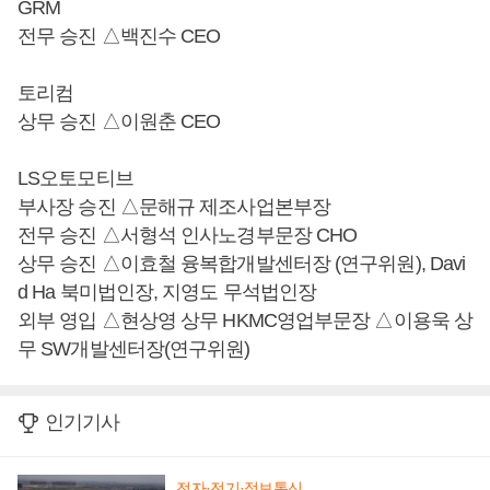
GRM
전무 승진 △백진수 CEO
토리컴
상무 승진 △이원춘 CEO
LS오토모티브
부사장 승진 △문해규 제조사업본부장
전무 승진 △서형석 인사노경부문장 CHO
상무 승진 △이효철 융복합개발센터장 (연구위원), Davi
d Ha 북미법인장, 지영도 무석법인장
외부 영입 △현상영 상무 HKMC영업부문장 △이용욱 상
무 SW개발센터장(연구위원)
인기기사
전자·전기·정보통신