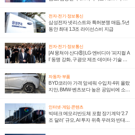
에 주도권 갈린다
전자·전기·정보통신
삼성전자 넷리스트와 특허분쟁 매듭, 5년
동안 최대 1.3조 라이선스비 지급
전자·전기·정보통신
[AI 뭉쳐야 산다⑧] LG·엔비디아 '피지컬 A
I' 동맹 강화, 구광모 제조·데이터·기술 결
집해 종합 로보틱스 기업으로
자동차·부품
BYD코리아 가격 앞세워 수입차 4위 올랐
지만, BMW·벤츠보다 높은 공임비에 소비
자 불만 폭발
인터넷·게임·콘텐츠
빅테크 메모리반도체 포함 장기계약 '2.7
조 달러' 규모, AI 투자 위축 우려와 반대
신호