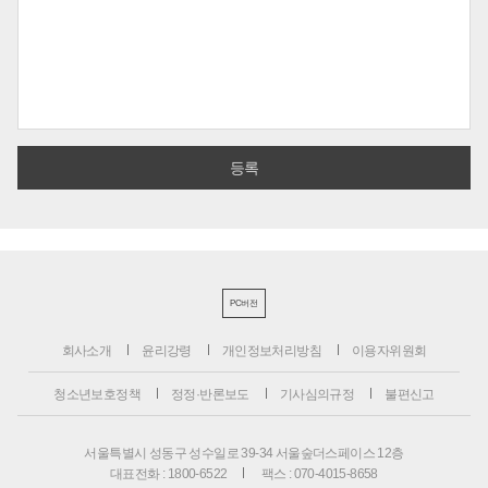
PC버전
회사소개
윤리강령
개인정보처리방침
이용자위원회
청소년보호정책
정정·반론보도
기사심의규정
불편신고
서울특별시 성동구 성수일로 39-34 서울숲더스페이스 12층
대표전화 : 1800-6522
팩스 : 070-4015-8658