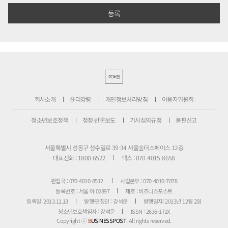
PC버전
회사소개
윤리강령
개인정보처리방침
이용자위원회
청소년보호정책
정정·반론보도
기사심의규정
불편신고
서울특별시 성동구 성수일로 39-34 서울숲더스페이스 12층
대표전화 : 1800-6522
팩스 : 070-4015-8658
편집국 : 070-4010-8512
사업본부 : 070-4010-7078
등록번호 : 서울 아 02897
제호 : 비즈니스포스트
등록일: 2013.11.13
발행·편집인 : 강석운
발행일자: 2013년 12월 2일
청소년보호책임자 : 강석운
ISSN : 2636-171X
Copyright ⓒ
B
USINESSPOST
. All rights reserved.