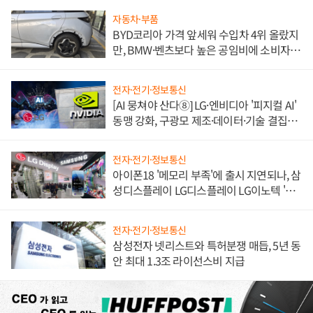
자동차·부품
BYD코리아 가격 앞세워 수입차 4위 올랐지
만, BMW·벤츠보다 높은 공임비에 소비자
불만 폭발
전자·전기·정보통신
[AI 뭉쳐야 산다⑧] LG·엔비디아 '피지컬 AI'
동맹 강화, 구광모 제조·데이터·기술 결집
해 종합 로보틱스 기업으로
전자·전기·정보통신
아이폰18 '메모리 부족'에 출시 지연되나, 삼
성디스플레이 LG디스플레이 LG이노텍 '탈
애플' 수익 다각화 속도
전자·전기·정보통신
삼성전자 넷리스트와 특허분쟁 매듭, 5년 동
안 최대 1.3조 라이선스비 지급