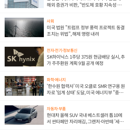
해외 증권가 비판, "반도체 호황 지속성 의
문"
사회
미국 법원 "트럼프 정부 풍력 프로젝트 동결
조치는 위법", 해제 명령 내려
전자·전기·정보통신
SK하이닉스 1주당 375원 현금배당 실시, 추
가 주주환원 계획 9월 공개 예정
화학·에너지
'한수원 협력사' 미국 오클로 SMR 연구용 원
자로 '임계 상태' 도달, 미국 에너지부 "중요
한 이정표"
자동차·부품
현대차 올해 SUV 국내 베스트셀러 톱10에
서 싼타페만 자리매김, 그랜저·아반떼 '세단
쌍끌이'로 내수 방어