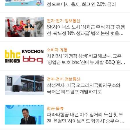
정으로 다시 출시, 최고 연 2.0% 금리
전자·전기·정보통신
SK하이닉스 노사 '성과급 주식 지급' 평행
선, 곽노정 'N% 성과급' 법적 논란 벗을지
주목
소비자·유통
치킨3사 '가맹점 상생' 비교해보니, 교촌
'영업권 보호'·bhc '신메뉴 개발'·BBQ '원가
부담'
전자·전기·정보통신
삼성전자, 미국 오크리지국립연구소와
극저온 히트펌프 개발하기로
항공·물류
파라타항공 내년 미주 장거리 노선 첫 도
전, 윤철민 '하이브리드 항공사' 승부수 통
할까