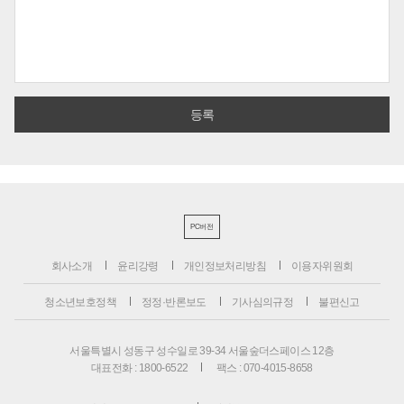
PC버전
회사소개
윤리강령
개인정보처리방침
이용자위원회
청소년보호정책
정정·반론보도
기사심의규정
불편신고
서울특별시 성동구 성수일로 39-34 서울숲더스페이스 12층
대표전화 : 1800-6522
팩스 : 070-4015-8658