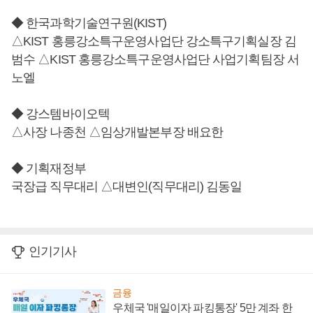
◆ 한국과학기술연구원(KIST)
△KIST 홍릉강소특구운영사업단 강소특구기획실장 김
범수 △KIST 홍릉강소특구운영사업단 사업기획팀장 서
노엘
◆ 강스템바이오텍
△사장 나종천 △임상개발본부장 배요한
◆ 기획재정부
국장급 직무대리 △대변인(직무대리) 김동일
인기기사
금융
우체국 '매일이자 파킹통장' 5만 계좌 한