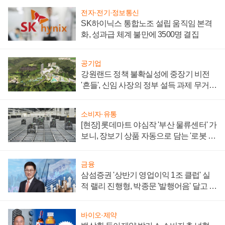
전자·전기·정보통신
SK하이닉스 통합노조 설립 움직임 본격
화, 성과급 체계 불만에 3500명 결집
공기업
강원랜드 정책 불확실성에 중장기 비전
'흔들', 신임 사장의 정부 설득 과제 무거워
져
소비자·유통
[현장] 롯데마트 야심작 '부산 물류센터' 가
보니, 장보기 상품 자동으로 담는 '로봇 40
0대' 장관
금융
삼섬증권 '상반기 영업이익 1조 클럽' 실
적 랠리 진행형, 박종문 '발행어음' 달고 연
임 향하나
바이오·제약