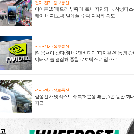
전자·전기·정보통신
아이폰18 '메모리 부족'에 출시 지연되나, 삼성디
레이 LG이노텍 '탈애플' 수익 다각화 속도
전자·전기·정보통신
[AI 뭉쳐야 산다⑧] LG·엔비디아 '피지컬 AI' 동맹 
이터·기술 결집해 종합 로보틱스 기업으로
전자·전기·정보통신
삼성전자 넷리스트와 특허분쟁 매듭, 5년 동안 최대
지급