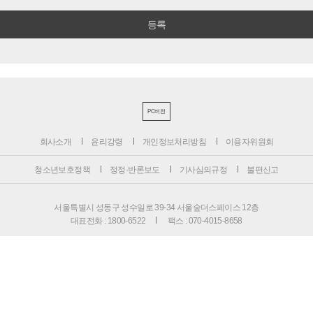
PC버전
회사소개
윤리강령
개인정보처리방침
이용자위원회
청소년보호정책
정정·반론보도
기사심의규정
불편신고
서울특별시 성동구 성수일로 39-34 서울숲더스페이스 12층
대표전화 : 1800-6522
팩스 : 070-4015-8658
편집국 : 070-4010-8512
사업본부 : 070-4010-7078
등록번호 : 서울 아 02897
제호 : 비즈니스포스트
등록일: 2013.11.13
발행·편집인 : 강석운
발행일자: 2013년 12월 2일
청소년보호책임자 : 강석운
ISSN : 2636-171X
Copyright ⓒ
B
USINESSPOST
. All rights reserved.