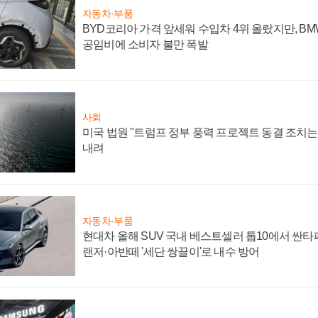
자동차·부품
BYD코리아 가격 앞세워 수입차 4위 올랐지만, B
공임비에 소비자 불만 폭발
사회
미국 법원 "트럼프 정부 풍력 프로젝트 동결 조치는 
내려
자동차·부품
현대차 올해 SUV 국내 베스트셀러 톱10에서 싼타
랜저·아반떼 '세단 쌍끌이'로 내수 방어