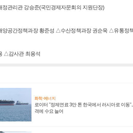
재정관리관 강승준(국민경제자문회의 지원단장)
△해양공간정책과장 황준성 △수산정책과장 권순욱 △유통정
용 △감사관 최용석
화학·에너지
로이터 "정제연료 3만 톤 한국에서 러시아로 이동"
격에 수요 늘어