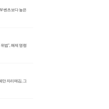
MW·벤츠보다 높은
위법", 해제 명령
페만 자리매김, 그