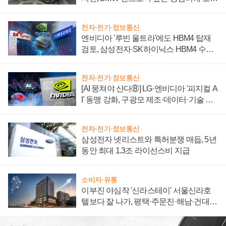
자 불만 폭발
전자·전기·정보통신
엔비디아 '루빈 울트라'에도 HBM4 탑재
검토, 삼성전자·SK하이닉스 HBM4 수율
에 주도권 갈린다
전자·전기·정보통신
[AI 뭉쳐야 산다⑧] LG·엔비디아 '피지컬 A
I' 동맹 강화, 구광모 제조·데이터·기술 결
집해 종합 로보틱스 기업으로
전자·전기·정보통신
삼성전자 넷리스트와 특허분쟁 매듭, 5년
동안 최대 1.3조 라이선스비 지급
소비자·유통
이부진 야심작 '신라스테이' 서울신라호
텔보다 잘 나가, 평택·주문진·해남·건대로
성장판 더 넓힌다