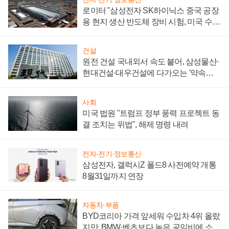
로이터 "삼성전자 SK하이닉스 중국 공장
용 현지 생산 반도체 장비 시험, 미국 수출
통제 대비"
건설
원전 건설 국내외서 속도 붙어, 삼성물산·
현대건설·대우건설에 다가오는 '약속의
시간'
사회
미국 법원 "트럼프 정부 풍력 프로젝트 동
결 조치는 위법", 해제 명령 내려
전자·전기·정보통신
삼성전자, 갤럭시Z 폴드8 사전예약 개통
8월31일까지 연장
자동차·부품
BYD코리아 가격 앞세워 수입차 4위 올랐
지만, BMW·벤츠보다 높은 공임비에 소비