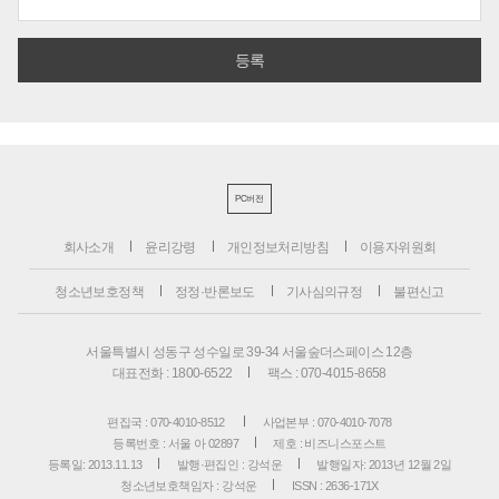
PC버전
회사소개
윤리강령
개인정보처리방침
이용자위원회
청소년보호정책
정정·반론보도
기사심의규정
불편신고
서울특별시 성동구 성수일로 39-34 서울숲더스페이스 12층
대표전화 : 1800-6522
팩스 : 070-4015-8658
편집국 : 070-4010-8512
사업본부 : 070-4010-7078
등록번호 : 서울 아 02897
제호 : 비즈니스포스트
등록일: 2013.11.13
발행·편집인 : 강석운
발행일자: 2013년 12월 2일
청소년보호책임자 : 강석운
ISSN : 2636-171X