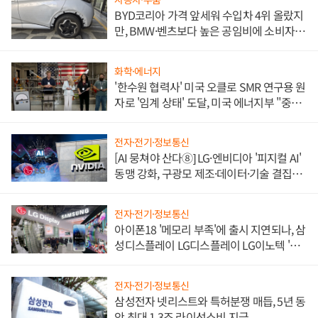
BYD코리아 가격 앞세워 수입차 4위 올랐지
만, BMW·벤츠보다 높은 공임비에 소비자
불만 폭발
화학·에너지
'한수원 협력사' 미국 오클로 SMR 연구용 원
자로 '임계 상태' 도달, 미국 에너지부 "중요
한 이정표"
전자·전기·정보통신
[AI 뭉쳐야 산다⑧] LG·엔비디아 '피지컬 AI'
동맹 강화, 구광모 제조·데이터·기술 결집
해 종합 로보틱스 기업으로
전자·전기·정보통신
아이폰18 '메모리 부족'에 출시 지연되나, 삼
성디스플레이 LG디스플레이 LG이노텍 '탈
애플' 수익 다각화 속도
전자·전기·정보통신
삼성전자 넷리스트와 특허분쟁 매듭, 5년 동
안 최대 1.3조 라이선스비 지급