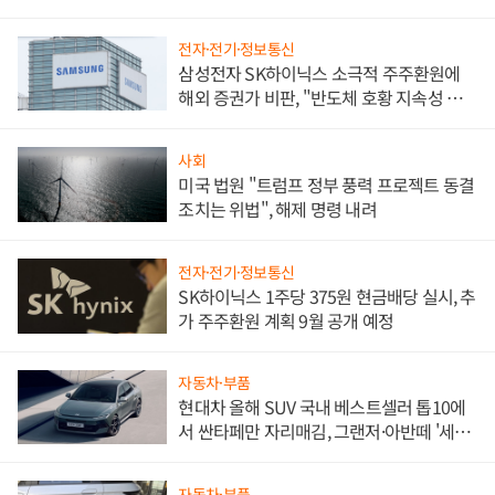
전자·전기·정보통신
삼성전자 SK하이닉스 소극적 주주환원에
해외 증권가 비판, "반도체 호황 지속성 의
문"
사회
미국 법원 "트럼프 정부 풍력 프로젝트 동결
조치는 위법", 해제 명령 내려
전자·전기·정보통신
SK하이닉스 1주당 375원 현금배당 실시, 추
가 주주환원 계획 9월 공개 예정
자동차·부품
현대차 올해 SUV 국내 베스트셀러 톱10에
서 싼타페만 자리매김, 그랜저·아반떼 '세단
쌍끌이'로 내수 방어
자동차·부품