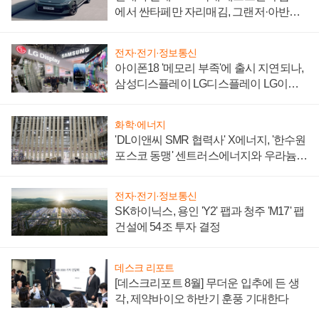
에서 싼타페만 자리매김, 그랜저·아반떼
'세단 쌍끌이'로 내수 방어
전자·전기·정보통신
아이폰18 '메모리 부족'에 출시 지연되나,
삼성디스플레이 LG디스플레이 LG이노
텍 '탈애플' 수익 다각화 속도
화학·에너지
'DL이앤씨 SMR 협력사' X에너지, '한수원
포스코 동맹' 센트러스에너지와 우라늄
계약 체결
전자·전기·정보통신
SK하이닉스, 용인 'Y2' 팹과 청주 'M17' 팹
건설에 54조 투자 결정
데스크 리포트
[데스크리포트 8월] 무더운 입추에 든 생
각, 제약바이오 하반기 훈풍 기대한다