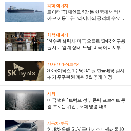
화학·에너지
로이터 "정제연료 3만 톤 한국에서 러시
아로 이동", 우크라이나의 공격에 수요 늘
어
화학·에너지
'한수원 협력사' 미국 오클로 SMR 연구용
원자로 '임계 상태' 도달, 미국 에너지부
"중요한 이정표"
전자·전기·정보통신
SK하이닉스 1주당 375원 현금배당 실시,
추가 주주환원 계획 9월 공개 예정
사회
미국 법원 "트럼프 정부 풍력 프로젝트 동
결 조치는 위법", 해제 명령 내려
자동차·부품
현대차 올해 SUV 국내 베스트셀러 톱10