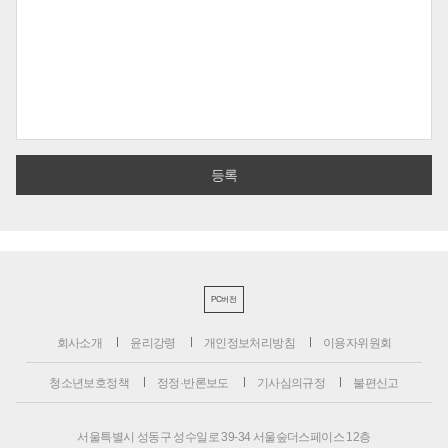
PC버전
회사소개
윤리강령
개인정보처리방침
이용자위원회
청소년보호정책
정정·반론보도
기사심의규정
불편신고
서울특별시 성동구 성수일로 39-34 서울숲더스페이스 12층