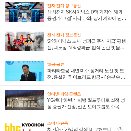
전자·전기·정보통신
삼성전자 SK하이닉스 D램 가격에 해외
증권가 '고점' 시각 나와, 장기 계약에 단점
부각
전자·전기·정보통신
SK하이닉스 노사 '성과급 주식 지급' 평행
선, 곽노정 'N% 성과급' 법적 논란 벗을지
주목
항공·물류
파라타항공 내년 미주 장거리 노선 첫 도
전, 윤철민 '하이브리드 항공사' 승부수 통
할까
인터넷·게임·콘텐츠
YG엔터 하반기 빅뱅 월드투어로 실적 성
장 증권가 전망, 신인 보이그룹도 주목
소비자·유통
치킨3사 '가맹점 상생' 비교해보니, 교촌