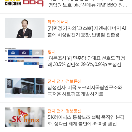
'영업권 보호'·bhc '신메뉴 개발'·BBQ '원가
부담'
화학·에너지
[김민정 기자의 '코스뽀'] 지엔씨에너지 AI
붐에 비상발전기 호황, 안병철 친환경 에
너지 발전전문기업 향한다
정치
[여론조사꽃] 민주당 당대표 선호도 정청
래 30.5%·김민석 29.6%, 0.9%p 초접전
전자·전기·정보통신
삼성전자, 미국 오크리지국립연구소와
극저온 히트펌프 개발하기로
전자·전기·정보통신
SK하이닉스 통합노조 설립 움직임 본격
화, 성과급 체계 불만에 3500명 결집