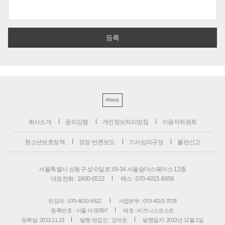
PC버전
회사소개
윤리강령
개인정보처리방침
이용자위원회
청소년보호정책
정정·반론보도
기사심의규정
불편신고
서울특별시 성동구 성수일로 39-34 서울숲더스페이스 12층
대표전화 : 1800-6522
팩스 : 070-4015-8658
편집국 : 070-4010-8512
사업본부 : 070-4010-7078
등록번호 : 서울 아 02897
제호 : 비즈니스포스트
등록일: 2013.11.13
발행·편집인 : 강석운
발행일자: 2013년 12월 2일