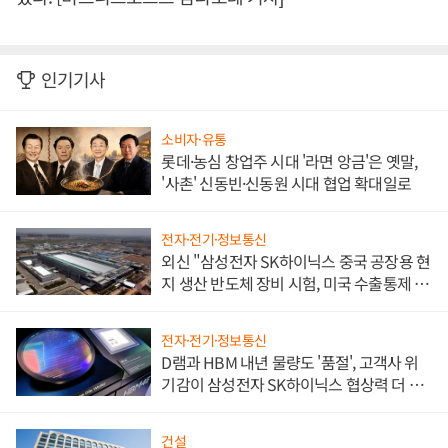
인기기사
소비자·유통
롯데·농심 창업주 시대 '라면 앙금'은 옛말,
'사촌' 신동빈·신동원 시대 협업 확대일로
전자·전기·정보통신
외신 "삼성전자 SK하이닉스 중국 공장용 현
지 생산 반도체 장비 시험, 미국 수출통제 대
비"
전자·전기·정보통신
D램과 HBM 내년 물량도 '품절', 고객사 위
기감이 삼성전자 SK하이닉스 협상력 더 키
워
건설