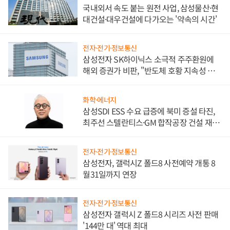
국내외서 속도 붙는 원전 사업, 삼성물산·현
대건설·대우건설에 다가오는 '약속의 시간'
전자·전기·정보통신
삼성전자 SK하이닉스 소극적 주주환원에
해외 증권가 비판, "반도체 호황 지속성 의
문"
화학·에너지
삼성SDI ESS 수요 급증에 북미 증설 타진,
최주선 스텔란티스·GM 합작공장 건설 재추
진하나
전자·전기·정보통신
삼성전자, 갤럭시Z 폴드8 사전예약 개통 8
월31일까지 연장
전자·전기·정보통신
삼성전자 갤럭시 Z 폴드8 시리즈 사전 판매
'144만 대' 역대 최대