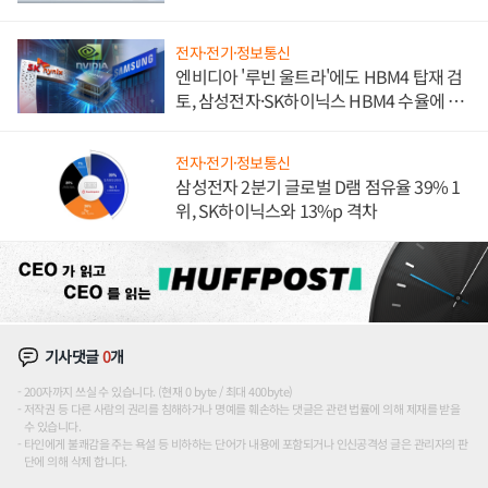
전자·전기·정보통신
엔비디아 '루빈 울트라'에도 HBM4 탑재 검
토, 삼성전자·SK하이닉스 HBM4 수율에 주
도권 갈린다
전자·전기·정보통신
삼성전자 2분기 글로벌 D램 점유율 39% 1
위, SK하이닉스와 13%p 격차
기사댓글
0
개
200자까지 쓰실 수 있습니다. (현재 0 byte / 최대 400byte)
저작권 등 다른 사람의 권리를 침해하거나 명예를 훼손하는 댓글은 관련 법률에 의해 제재를 받을
수 있습니다.
타인에게 불쾌감을 주는 욕설 등 비하하는 단어가 내용에 포함되거나 인신공격성 글은 관리자의 판
단에 의해 삭제 합니다.