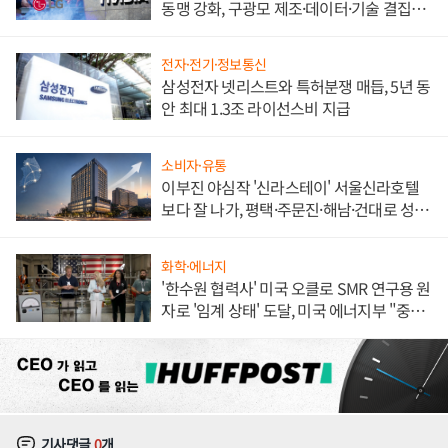
동맹 강화, 구광모 제조·데이터·기술 결집
해 종합 로보틱스 기업으로
전자·전기·정보통신
삼성전자 넷리스트와 특허분쟁 매듭, 5년 동
안 최대 1.3조 라이선스비 지급
소비자·유통
이부진 야심작 '신라스테이' 서울신라호텔
보다 잘 나가, 평택·주문진·해남·건대로 성
장판 더 넓힌다
화학·에너지
'한수원 협력사' 미국 오클로 SMR 연구용 원
자로 '임계 상태' 도달, 미국 에너지부 "중요
한 이정표"
기사댓글
0
개