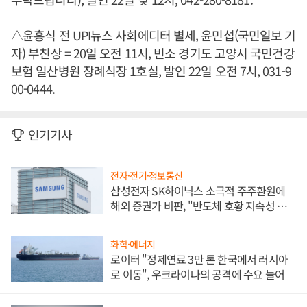
△윤흥식 전 UPI뉴스 사회에디터 별세, 윤민섭(국민일보 기
자) 부친상 = 20일 오전 11시, 빈소 경기도 고양시 국민건강
보험 일산병원 장례식장 1호실, 발인 22일 오전 7시, 031-9
00-0444.
인기기사
전자·전기·정보통신
삼성전자 SK하이닉스 소극적 주주환원에
해외 증권가 비판, "반도체 호황 지속성 의
문"
화학·에너지
로이터 "정제연료 3만 톤 한국에서 러시아
로 이동", 우크라이나의 공격에 수요 늘어