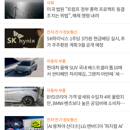
사회
미국 법원 "트럼프 정부 풍력 프로젝트 동결
조치는 위법", 해제 명령 내려
전자·전기·정보통신
SK하이닉스 1주당 375원 현금배당 실시, 추
가 주주환원 계획 9월 공개 예정
자동차·부품
현대차 올해 SUV 국내 베스트셀러 톱10에
서 싼타페만 자리매김, 그랜저·아반떼 '세단
쌍끌이'로 내수 방어
자동차·부품
BYD코리아 가격 앞세워 수입차 4위 올랐지
만, BMW·벤츠보다 높은 공임비에 소비자
불만 폭발
전자·전기·정보통신
[AI 뭉쳐야 산다⑧] LG·엔비디아 '피지컬 AI'