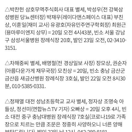
△박찬헌 삼호무역주식회사 대표 별세, 박성우(전 강북삼
성병원 당뇨센터장) 박재우(레이다앤스페이스 대표) 부친
상, 이훈일(재미 교사) 유광호(자유민주연구학회장) 최원근
(용마루이엔지 상무) = 20일 오전 4시43분, 빈소 서울 강남
구 삼성서울병원 장례식장 20호, 발인 23일 오전, 02-3410-
3151.
△차해중씨 별세, 배명철(전 경상일보 사장) 장모상, 권순자
(아름다운가게 재무국장) 모친상 = 20일, 빈소 충남 금산군
금산읍 새금산병원 장례식장 3호실, 발인 22일 오전 8시30
분, 010-5385-0331.
△정재열 대전 성남초등학교 교사 별세, 정자상 조명숙 아
들상, 정선미(연합뉴스TV 기자) 오빠상 = 20일 오후 4시, 빈
소 대전 중구 충남대병원 장례식장 7호실(코로나19로 가족
장으로 치르는 만큼 조문은 정중히 사양하오니 너른 양해
부탁드립니다), 발인 22일 낮 12시, 042-280-8181.