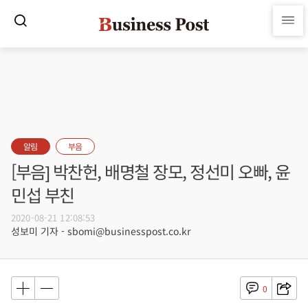
알림
부음
[부음] 박찬헌, 배명철 장모, 정선미 오빠, 윤
민섭 부친
2020-08-21 12:08:53
성보미 기자 - sbomi@businesspost.co.kr
0