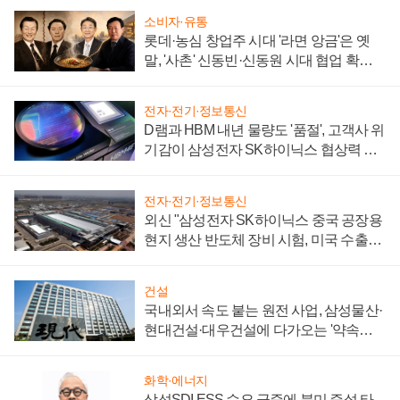
소비자·유통
롯데·농심 창업주 시대 '라면 앙금'은 옛
말, '사촌' 신동빈·신동원 시대 협업 확대
일로
전자·전기·정보통신
D램과 HBM 내년 물량도 '품절', 고객사 위
기감이 삼성전자 SK하이닉스 협상력 더
키워
전자·전기·정보통신
외신 "삼성전자 SK하이닉스 중국 공장용
현지 생산 반도체 장비 시험, 미국 수출통
제 대비"
건설
국내외서 속도 붙는 원전 사업, 삼성물산·
현대건설·대우건설에 다가오는 '약속의
시간'
화학·에너지
삼성SDI ESS 수요 급증에 북미 증설 타