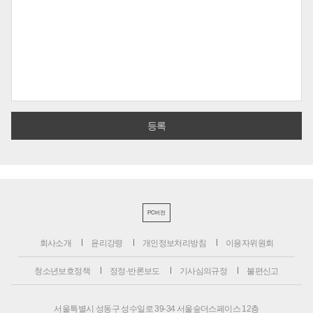
PC버전
회사소개
윤리강령
개인정보처리방침
이용자위원회
청소년보호정책
정정·반론보도
기사심의규정
불편신고
서울특별시 성동구 성수일로 39-34 서울숲더스페이스 12층