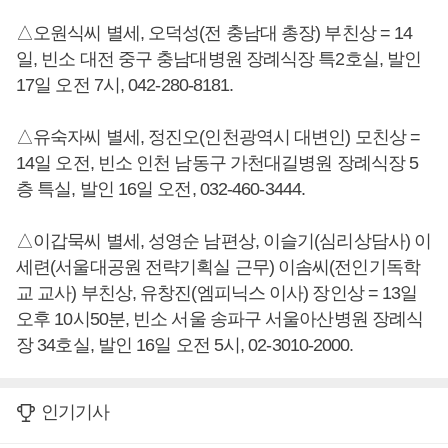
△오원식씨 별세, 오덕성(전 충남대 총장) 부친상 = 14
일, 빈소 대전 중구 충남대병원 장례식장 특2호실, 발인
17일 오전 7시, 042-280-8181.
△유숙자씨 별세, 정진오(인천광역시 대변인) 모친상 =
14일 오전, 빈소 인천 남동구 가천대길병원 장례식장 5
층 특실, 발인 16일 오전, 032-460-3444.
△이갑묵씨 별세, 성영순 남편상, 이슬기(심리상담사) 이
세련(서울대공원 전략기획실 근무) 이솜씨(전인기독학
교 교사) 부친상, 유창진(엠피닉스 이사) 장인상 = 13일
오후 10시50분, 빈소 서울 송파구 서울아산병원 장례식
장 34호실, 발인 16일 오전 5시, 02-3010-2000.
인기기사