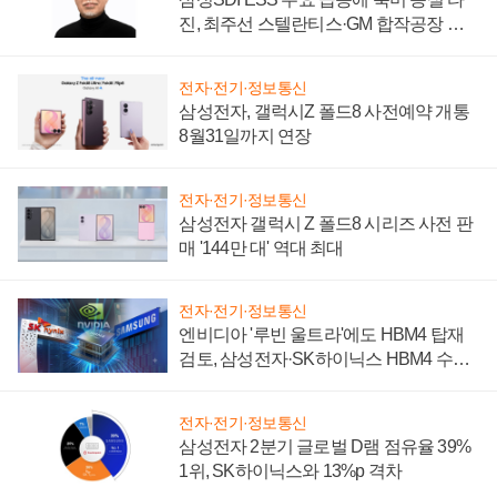
진, 최주선 스텔란티스·GM 합작공장 건
설 재추진하나
전자·전기·정보통신
삼성전자, 갤럭시Z 폴드8 사전예약 개통
8월31일까지 연장
전자·전기·정보통신
삼성전자 갤럭시 Z 폴드8 시리즈 사전 판
매 '144만 대' 역대 최대
전자·전기·정보통신
엔비디아 '루빈 울트라'에도 HBM4 탑재
검토, 삼성전자·SK하이닉스 HBM4 수율
에 주도권 갈린다
전자·전기·정보통신
삼성전자 2분기 글로벌 D램 점유율 39%
1위, SK하이닉스와 13%p 격차