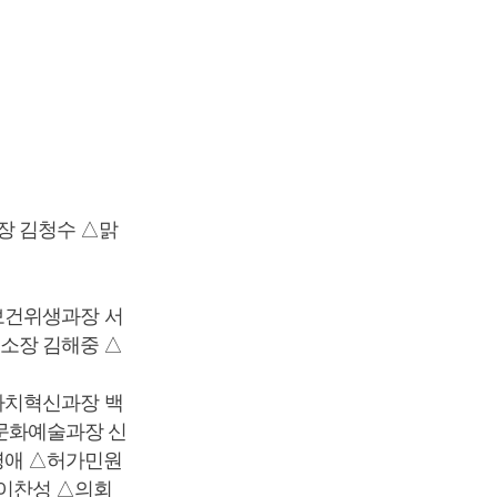
장 김청수 △맑
보건위생과장 서
소장 김해중 △
자치혁신과장 백
문화예술과장 신
영애 △허가민원
이찬성 △의회