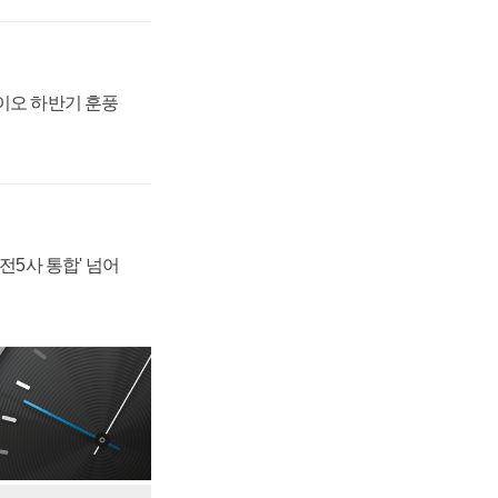
바이오 하반기 훈풍
발전5사 통합' 넘어