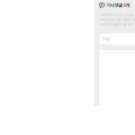
기사댓글
0
개
200자까지 쓰실 수 있습니다. 
저작권 등 다른 사람의 
타인에게 불쾌감을 주는 