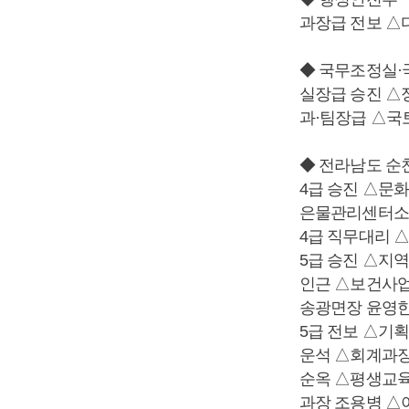
과장급 전보 
◆ 국무조정실
실장급 승진 
과·팀장급 △국
◆ 전라남도 순
4급 승진 △문
은물관리센터소
4급 직무대리 
5급 승진 △지
인근 △보건사
송광면장 윤영한
5급 전보 △기
운석 △회계과장
순옥 △평생교
과장 조용병 △