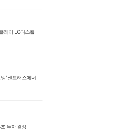
스플레이 LG디스플
 동맹' 센트러스에너
54조 투자 결정