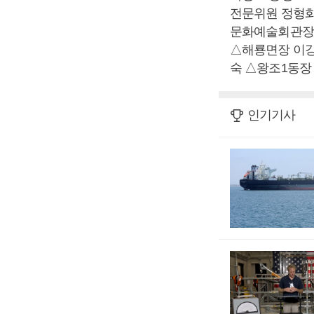
전문위원 정형화
문화예술회관장
△해룡면장 이강
숙 △왕조1동장
인기기사