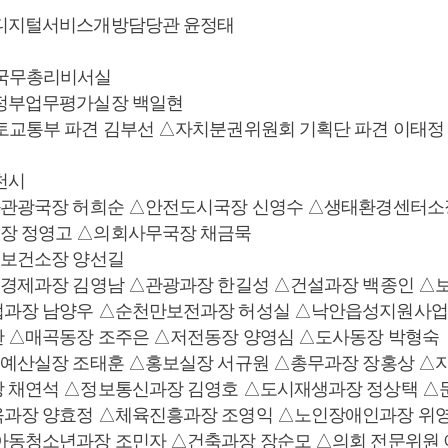
△디지털서비스개방담당관 윤정태
·국무총리비서실
△정부업무평가실장 백일현
토교통부 파견 김부선 △자치분권위원회 기획단 파견 이태정
천시
화관광국장 허희순 △안전도시국장 신영수 △생태환경센터소
장 정영고 △의회사무국장 채금묵
△보건소장 양선길
역경제과장 김영남 △관광과장 한길성 △건설과장 백종인 △
업과장 남양우 △순천만보전과장 허성실 △낙안읍성지원사업
 △매곡동장 조주은 △저전동장 양영심 △도사동장 박형숙
획예산실장 조태훈 △홍보실장 서규원 △총무과장 장홍상 △
 채연석 △정보통신과장 김영호 △도시재생과장 정상택 △
육과장 양효정 △체육진흥과장 조영익 △노인장애인과장 위
아동청소년과장 조민자 △건축과장 장순모 △의회 전문위원 