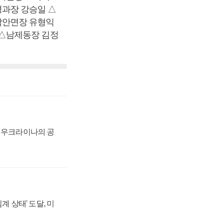
과장 강승일 △
낙안면장 유형익
 △남제동장 김정
, 우크라이나의 공
계 상태' 도달, 미