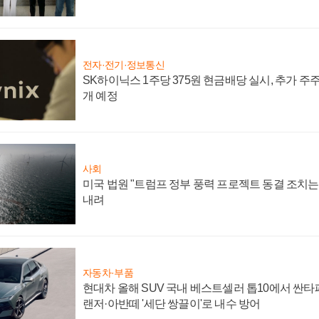
전자·전기·정보통신
SK하이닉스 1주당 375원 현금배당 실시, 추가 주
개 예정
사회
미국 법원 "트럼프 정부 풍력 프로젝트 동결 조치는 
내려
자동차·부품
현대차 올해 SUV 국내 베스트셀러 톱10에서 싼타
랜저·아반떼 '세단 쌍끌이'로 내수 방어