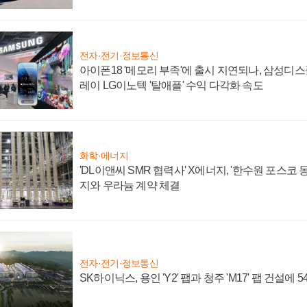
전자·전기·정보통신
아이폰18 '메모리 부족'에 출시 지연되나, 삼성디
레이 LG이노텍 '탈애플' 수익 다각화 속도
화학·에너지
'DL이앤씨 SMR 협력사' X에너지, '한수원 포스코
지와 우라늄 계약 체결
전자·전기·정보통신
SK하이닉스, 용인 'Y2' 팹과 청주 'M17' 팹 건설에 