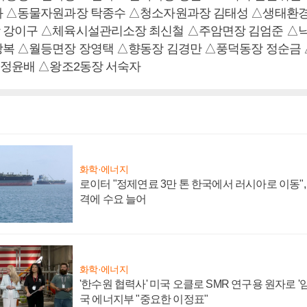
 △동물자원과장 탁종수 △청소자원과장 김태성 △생태환경
 강이구 △체육시설관리소장 최신철 △주암면장 김엄준 △
복 △월등면장 장영택 △향동장 김경만 △풍덕동장 정순금
 정윤배 △왕조2동장 서숙자
화학·에너지
로이터 "정제연료 3만 톤 한국에서 러시아로 이동"
격에 수요 늘어
화학·에너지
'한수원 협력사' 미국 오클로 SMR 연구용 원자로 '임
국 에너지부 "중요한 이정표"