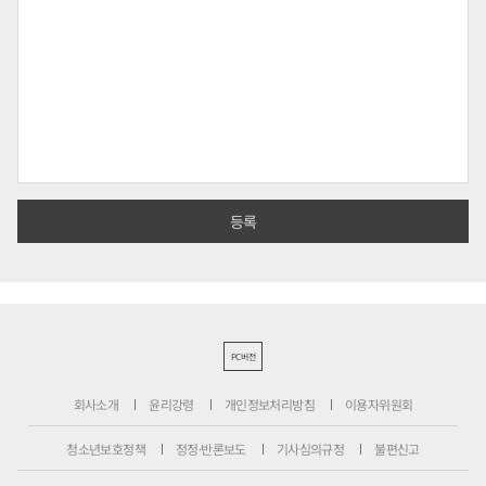
PC버전
회사소개
윤리강령
개인정보처리방침
이용자위원회
청소년보호정책
정정·반론보도
기사심의규정
불편신고