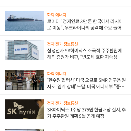
화학·에너지
로이터 "정제연료 3만 톤 한국에서 러시아
로 이동", 우크라이나의 공격에 수요 늘어
전자·전기·정보통신
삼성전자 SK하이닉스 소극적 주주환원에
해외 증권가 비판, "반도체 호황 지속성 의
문"
화학·에너지
'한수원 협력사' 미국 오클로 SMR 연구용 원
자로 '임계 상태' 도달, 미국 에너지부 "중요
한 이정표"
전자·전기·정보통신
SK하이닉스 1주당 375원 현금배당 실시, 추
가 주주환원 계획 9월 공개 예정