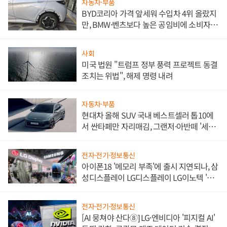
자동차·부품
BYD코리아 가격 앞세워 수입차 4위 올랐지
만, BMW·벤츠보다 높은 공임비에 소비자
불만 폭발
사회
미국 법원 "트럼프 정부 풍력 프로젝트 동결
조치는 위법", 해제 명령 내려
자동차·부품
현대차 올해 SUV 국내 베스트셀러 톱10에
서 싼타페만 자리매김, 그랜저·아반떼 '세단
쌍끌이'로 내수 방어
전자·전기·정보통신
아이폰18 '메모리 부족'에 출시 지연되나, 삼
성디스플레이 LG디스플레이 LG이노텍 '탈
애플' 수익 다각화 속도
전자·전기·정보통신
[AI 뭉쳐야 산다⑧] LG·엔비디아 '피지컬 AI'