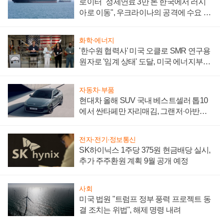
로이터 "정제연료 3만 톤 한국에서 러시
아로 이동", 우크라이나의 공격에 수요 늘
어
화학·에너지
'한수원 협력사' 미국 오클로 SMR 연구용
원자로 '임계 상태' 도달, 미국 에너지부
"중요한 이정표"
자동차·부품
현대차 올해 SUV 국내 베스트셀러 톱10
에서 싼타페만 자리매김, 그랜저·아반떼
'세단 쌍끌이'로 내수 방어
전자·전기·정보통신
SK하이닉스 1주당 375원 현금배당 실시,
추가 주주환원 계획 9월 공개 예정
사회
미국 법원 "트럼프 정부 풍력 프로젝트 동
결 조치는 위법", 해제 명령 내려