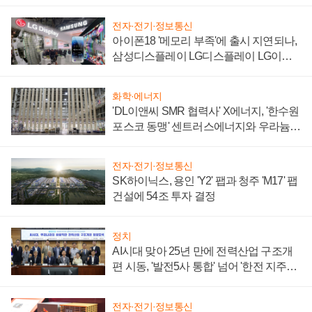
전자·전기·정보통신
아이폰18 '메모리 부족'에 출시 지연되나,
삼성디스플레이 LG디스플레이 LG이노
텍 '탈애플' 수익 다각화 속도
화학·에너지
'DL이앤씨 SMR 협력사' X에너지, '한수원
포스코 동맹' 센트러스에너지와 우라늄
계약 체결
전자·전기·정보통신
SK하이닉스, 용인 'Y2' 팹과 청주 'M17' 팹
건설에 54조 투자 결정
정치
AI시대 맞아 25년 만에 전력산업 구조개
편 시동, '발전5사 통합' 넘어 '한전 지주사'
재편론도
전자·전기·정보통신