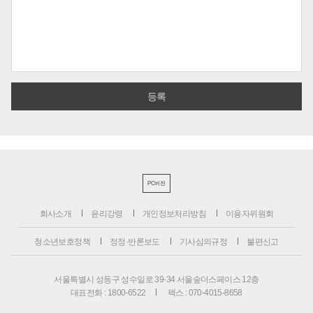
PC버전
회사소개
윤리강령
개인정보처리방침
이용자위원회
청소년보호정책
정정·반론보도
기사심의규정
불편신고
서울특별시 성동구 성수일로 39-34 서울숲더스페이스 12층
대표전화 : 1800-6522
팩스 : 070-4015-8658