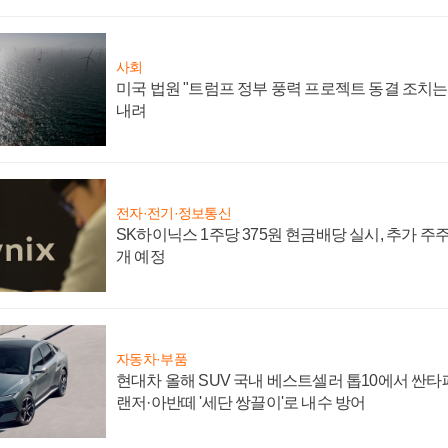
사회
미국 법원 "트럼프 정부 풍력 프로젝트 동결 조치는 
내려
전자·전기·정보통신
SK하이닉스 1주당 375원 현금배당 실시, 추가 주
개 예정
자동차·부품
현대차 올해 SUV 국내 베스트셀러 톱10에서 싼타
랜저·아반떼 '세단 쌍끌이'로 내수 방어