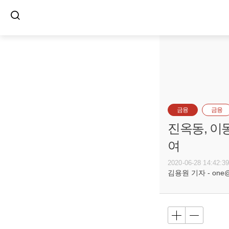
금융
금융
진옥동, 이
여
2020-06-28 14:42:3
김용원 기자 - one@bu