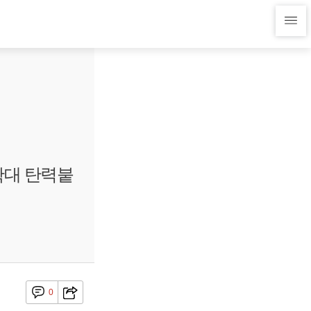
확대 탄력붙
0