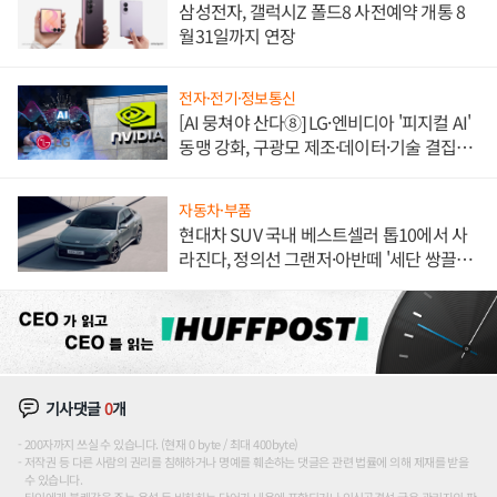
삼성전자, 갤럭시Z 폴드8 사전예약 개통 8
월31일까지 연장
전자·전기·정보통신
[AI 뭉쳐야 산다⑧] LG·엔비디아 '피지컬 AI'
동맹 강화, 구광모 제조·데이터·기술 결집
해 종합 로보틱스 기업으로
자동차·부품
현대차 SUV 국내 베스트셀러 톱10에서 사
라진다, 정의선 그랜저·아반떼 '세단 쌍끌
이'로 내수 방어
기사댓글
0
개
200자까지 쓰실 수 있습니다. (현재 0 byte / 최대 400byte)
저작권 등 다른 사람의 권리를 침해하거나 명예를 훼손하는 댓글은 관련 법률에 의해 제재를 받을
수 있습니다.
타인에게 불쾌감을 주는 욕설 등 비하하는 단어가 내용에 포함되거나 인신공격성 글은 관리자의 판