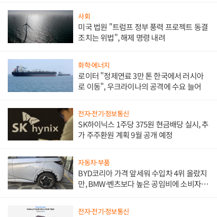
사회
미국 법원 "트럼프 정부 풍력 프로젝트 동결
조치는 위법", 해제 명령 내려
화학·에너지
로이터 "정제연료 3만 톤 한국에서 러시아
로 이동", 우크라이나의 공격에 수요 늘어
전자·전기·정보통신
SK하이닉스 1주당 375원 현금배당 실시, 추
가 주주환원 계획 9월 공개 예정
자동차·부품
BYD코리아 가격 앞세워 수입차 4위 올랐지
만, BMW·벤츠보다 높은 공임비에 소비자
불만 폭발
전자·전기·정보통신