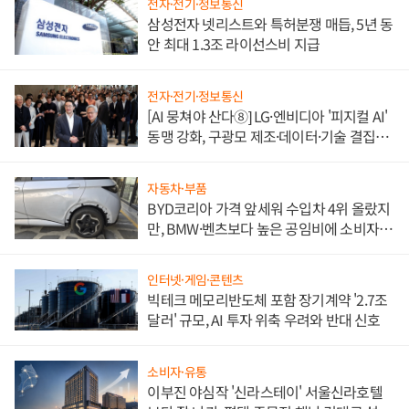
전자·전기·정보통신
삼성전자 넷리스트와 특허분쟁 매듭, 5년 동
안 최대 1.3조 라이선스비 지급
전자·전기·정보통신
[AI 뭉쳐야 산다⑧] LG·엔비디아 '피지컬 AI'
동맹 강화, 구광모 제조·데이터·기술 결집
해 종합 로보틱스 기업으로
자동차·부품
BYD코리아 가격 앞세워 수입차 4위 올랐지
만, BMW·벤츠보다 높은 공임비에 소비자
불만 폭발
인터넷·게임·콘텐츠
빅테크 메모리반도체 포함 장기계약 '2.7조
달러' 규모, AI 투자 위축 우려와 반대 신호
소비자·유통
이부진 야심작 '신라스테이' 서울신라호텔