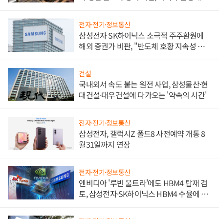
비"
전자·전기·정보통신
삼성전자 SK하이닉스 소극적 주주환원에
해외 증권가 비판, "반도체 호황 지속성 의
문"
건설
국내외서 속도 붙는 원전 사업, 삼성물산·현
대건설·대우건설에 다가오는 '약속의 시간'
전자·전기·정보통신
삼성전자, 갤럭시Z 폴드8 사전예약 개통 8
월31일까지 연장
전자·전기·정보통신
엔비디아 '루빈 울트라'에도 HBM4 탑재 검
토, 삼성전자·SK하이닉스 HBM4 수율에 주
도권 갈린다