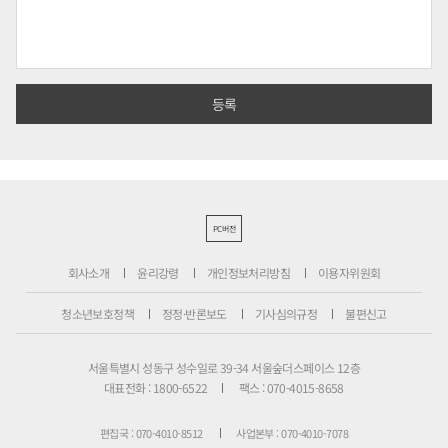
PC버전
회사소개
윤리강령
개인정보처리방침
이용자위원회
청소년보호정책
정정·반론보도
기사심의규정
불편신고
서울특별시 성동구 성수일로 39-34 서울숲더스페이스 12층
대표전화 : 1800-6522
팩스 : 070-4015-8658
편집국 : 070-4010-8512
사업본부 : 070-4010-7078