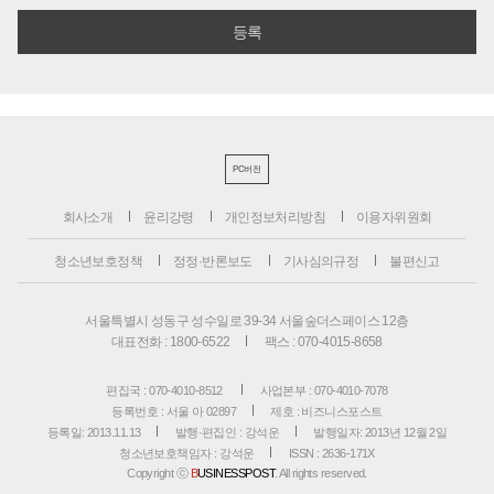
PC버전
회사소개
윤리강령
개인정보처리방침
이용자위원회
청소년보호정책
정정·반론보도
기사심의규정
불편신고
서울특별시 성동구 성수일로 39-34 서울숲더스페이스 12층
대표전화 : 1800-6522
팩스 : 070-4015-8658
편집국 : 070-4010-8512
사업본부 : 070-4010-7078
등록번호 : 서울 아 02897
제호 : 비즈니스포스트
등록일: 2013.11.13
발행·편집인 : 강석운
발행일자: 2013년 12월 2일
청소년보호책임자 : 강석운
ISSN : 2636-171X
Copyright ⓒ
B
USINESSPOST
. All rights reserved.