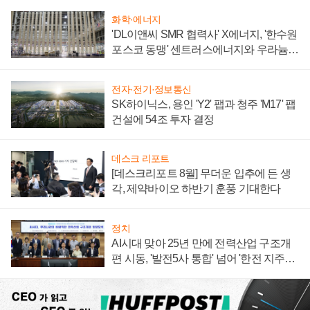
화학·에너지
'DL이앤씨 SMR 협력사' X에너지, '한수원
포스코 동맹' 센트러스에너지와 우라늄
계약 체결
전자·전기·정보통신
SK하이닉스, 용인 'Y2' 팹과 청주 'M17' 팹
건설에 54조 투자 결정
데스크 리포트
[데스크리포트 8월] 무더운 입추에 든 생
각, 제약바이오 하반기 훈풍 기대한다
정치
AI시대 맞아 25년 만에 전력산업 구조개
편 시동, '발전5사 통합' 넘어 '한전 지주사'
재편론도