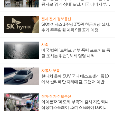
원자로 '임계 상태' 도달, 미국 에너지부
"중요한 이정표"
전자·전기·정보통신
SK하이닉스 1주당 375원 현금배당 실시,
추가 주주환원 계획 9월 공개 예정
사회
미국 법원 "트럼프 정부 풍력 프로젝트 동
결 조치는 위법", 해제 명령 내려
자동차·부품
현대차 올해 SUV 국내 베스트셀러 톱10
에서 싼타페만 자리매김, 그랜저·아반떼
'세단 쌍끌이'로 내수 방어
전자·전기·정보통신
아이폰18 '메모리 부족'에 출시 지연되나,
삼성디스플레이 LG디스플레이 LG이노
텍 '탈애플' 수익 다각화 속도