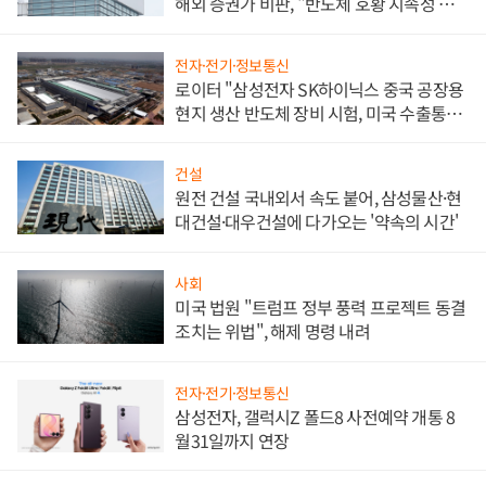
해외 증권가 비판, "반도체 호황 지속성 의
문"
전자·전기·정보통신
로이터 "삼성전자 SK하이닉스 중국 공장용
현지 생산 반도체 장비 시험, 미국 수출통제
대비"
건설
원전 건설 국내외서 속도 붙어, 삼성물산·현
대건설·대우건설에 다가오는 '약속의 시간'
사회
미국 법원 "트럼프 정부 풍력 프로젝트 동결
조치는 위법", 해제 명령 내려
전자·전기·정보통신
삼성전자, 갤럭시Z 폴드8 사전예약 개통 8
월31일까지 연장