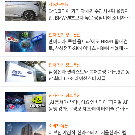
자동차·부품
BYD코리아 가격 앞세워 수입차 4위 올랐지
만, BMW·벤츠보다 높은 공임비에 소비자
불만 폭발
전자·전기·정보통신
엔비디아 '루빈 울트라'에도 HBM4 탑재 검
토, 삼성전자·SK하이닉스 HBM4 수율에 주
도권 갈린다
전자·전기·정보통신
삼성전자 넷리스트와 특허분쟁 매듭, 5년 동
안 최대 1.3조 라이선스비 지급
전자·전기·정보통신
[AI 뭉쳐야 산다⑧] LG·엔비디아 '피지컬 AI'
동맹 강화, 구광모 제조·데이터·기술 결집
해 종합 로보틱스 기업으로
소비자·유통
이부진 야심작 '신라스테이' 서울신라호텔