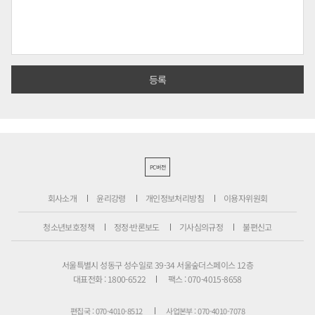
PC버전
회사소개
윤리강령
개인정보처리방침
이용자위원회
청소년보호정책
정정·반론보도
기사심의규정
불편신고
서울특별시 성동구 성수일로 39-34 서울숲더스페이스 12층
대표전화 : 1800-6522
팩스 : 070-4015-8658
편집국 : 070-4010-8512
사업본부 : 070-4010-7078