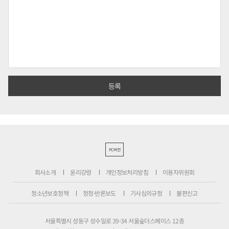
PC버전
회사소개
윤리강령
개인정보처리방침
이용자위원회
청소년보호정책
정정·반론보도
기사심의규정
불편신고
서울특별시 성동구 성수일로 39-34 서울숲더스페이스 12층