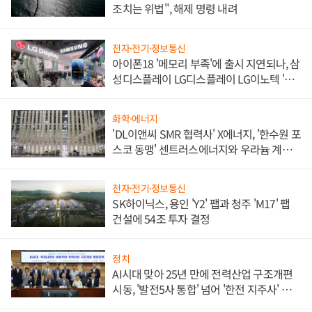
조치는 위법", 해제 명령 내려
전자·전기·정보통신
아이폰18 '메모리 부족'에 출시 지연되나, 삼
성디스플레이 LG디스플레이 LG이노텍 '탈
애플' 수익 다각화 속도
화학·에너지
'DL이앤씨 SMR 협력사' X에너지, '한수원 포
스코 동맹' 센트러스에너지와 우라늄 계약
체결
전자·전기·정보통신
SK하이닉스, 용인 'Y2' 팹과 청주 'M17' 팹
건설에 54조 투자 결정
정치
AI시대 맞아 25년 만에 전력산업 구조개편
시동, '발전5사 통합' 넘어 '한전 지주사' 재편
론도