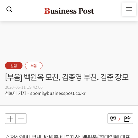
알림
부음
[부음] 백원옥 모친, 김종영 부친, 김준 장모
2020-06-11 19:42:06
성보미 기자 - sbomi@businesspost.co.kr
0
△천삼례씨 별세, 백병종 배우자상, 백원옥(㈜대일텍 대표