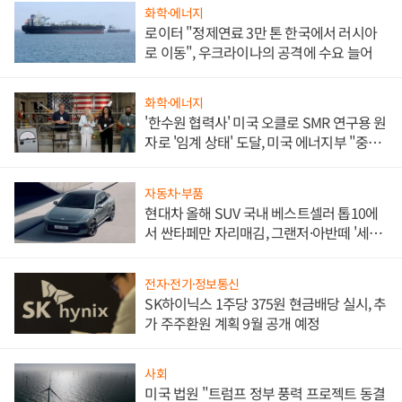
화학·에너지
로이터 "정제연료 3만 톤 한국에서 러시아
로 이동", 우크라이나의 공격에 수요 늘어
화학·에너지
'한수원 협력사' 미국 오클로 SMR 연구용 원
자로 '임계 상태' 도달, 미국 에너지부 "중요
한 이정표"
자동차·부품
현대차 올해 SUV 국내 베스트셀러 톱10에
서 싼타페만 자리매김, 그랜저·아반떼 '세단
쌍끌이'로 내수 방어
전자·전기·정보통신
SK하이닉스 1주당 375원 현금배당 실시, 추
가 주주환원 계획 9월 공개 예정
사회
미국 법원 "트럼프 정부 풍력 프로젝트 동결