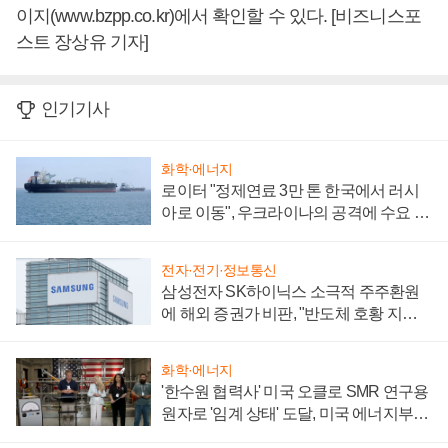
이지(www.bzpp.co.kr)에서 확인할 수 있다. [비즈니스포
스트 장상유 기자]
인기기사
화학·에너지
로이터 "정제연료 3만 톤 한국에서 러시
아로 이동", 우크라이나의 공격에 수요 늘
어
전자·전기·정보통신
삼성전자 SK하이닉스 소극적 주주환원
에 해외 증권가 비판, "반도체 호황 지속
성 의문"
화학·에너지
'한수원 협력사' 미국 오클로 SMR 연구용
원자로 '임계 상태' 도달, 미국 에너지부
"중요한 이정표"