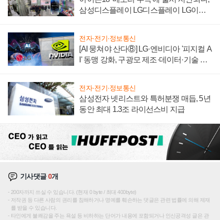
삼성디스플레이 LG디스플레이 LG이노
텍 '탈애플' 수익 다각화 속도
전자·전기·정보통신
[AI 뭉쳐야 산다⑧] LG·엔비디아 '피지컬 A
I' 동맹 강화, 구광모 제조·데이터·기술 결
집해 종합 로보틱스 기업으로
전자·전기·정보통신
삼성전자 넷리스트와 특허분쟁 매듭, 5년
동안 최대 1.3조 라이선스비 지급
기사댓글
0
개
200자까지 쓰실 수 있습니다. (현재 0 byte / 최대 400byte)
저작권 등 다른 사람의 권리를 침해하거나 명예를 훼손하는 댓글은 관련 법률에 의해 제재
를 받을 수 있습니다.
타인에게 불쾌감을 주는 욕설 등 비하하는 단어가 내용에 포함되거나 인신공격성 글은 관