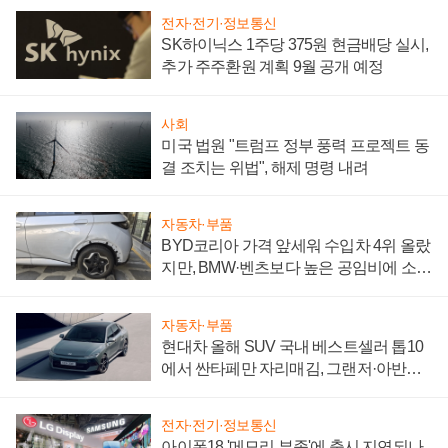
전자·전기·정보통신
SK하이닉스 1주당 375원 현금배당 실시,
추가 주주환원 계획 9월 공개 예정
사회
미국 법원 "트럼프 정부 풍력 프로젝트 동
결 조치는 위법", 해제 명령 내려
자동차·부품
BYD코리아 가격 앞세워 수입차 4위 올랐
지만, BMW·벤츠보다 높은 공임비에 소비
자 불만 폭발
자동차·부품
현대차 올해 SUV 국내 베스트셀러 톱10
에서 싼타페만 자리매김, 그랜저·아반떼
'세단 쌍끌이'로 내수 방어
전자·전기·정보통신
아이폰18 '메모리 부족'에 출시 지연되나,