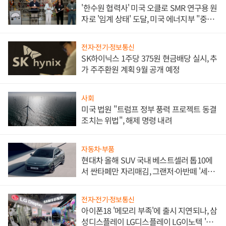
'한수원 협력사' 미국 오클로 SMR 연구용 원
자로 '임계 상태' 도달, 미국 에너지부 "중요
한 이정표"
전자·전기·정보통신
SK하이닉스 1주당 375원 현금배당 실시, 추
가 주주환원 계획 9월 공개 예정
사회
미국 법원 "트럼프 정부 풍력 프로젝트 동결
조치는 위법", 해제 명령 내려
자동차·부품
현대차 올해 SUV 국내 베스트셀러 톱10에
서 싼타페만 자리매김, 그랜저·아반떼 '세단
쌍끌이'로 내수 방어
전자·전기·정보통신
아이폰18 '메모리 부족'에 출시 지연되나, 삼
성디스플레이 LG디스플레이 LG이노텍 '탈