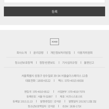
PC버전
회사소개
윤리강령
개인정보처리방침
이용자위원회
청소년보호정책
정정·반론보도
기사심의규정
불편신고
서울특별시 성동구 성수일로 39-34 서울숲더스페이스 12층
대표전화 : 1800-6522
팩스 : 070-4015-8658
편집국 : 070-4010-8512
사업본부 : 070-4010-7078
등록번호 : 서울 아 02897
제호 : 비즈니스포스트
등록일: 2013.11.13
발행·편집인 : 강석운
발행일자: 2013년 12월 2일
청소년보호책임자 : 강석운
ISSN : 2636-171X