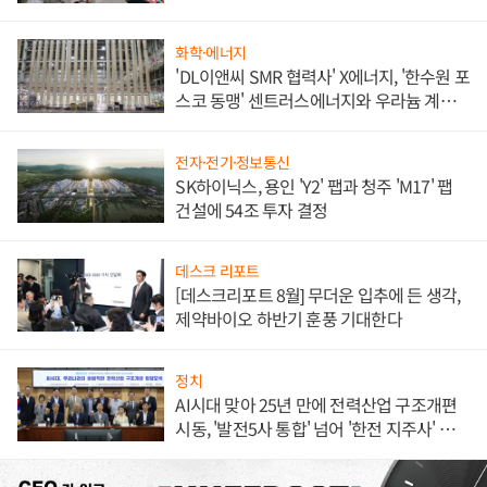
애플' 수익 다각화 속도
화학·에너지
'DL이앤씨 SMR 협력사' X에너지, '한수원 포
스코 동맹' 센트러스에너지와 우라늄 계약
체결
전자·전기·정보통신
SK하이닉스, 용인 'Y2' 팹과 청주 'M17' 팹
건설에 54조 투자 결정
데스크 리포트
[데스크리포트 8월] 무더운 입추에 든 생각,
제약바이오 하반기 훈풍 기대한다
정치
AI시대 맞아 25년 만에 전력산업 구조개편
시동, '발전5사 통합' 넘어 '한전 지주사' 재편
론도