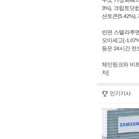
주요 가상화폐의 
3%), 크립토닷컴체
션토큰(5.42%),
반면 스텔라루멘(-0.
오미세고(-1.07%
등은 24시간 전
체인링크와 비트
자]
인기기사