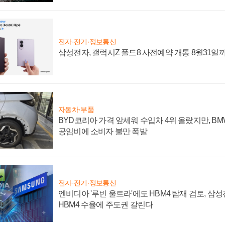
전자·전기·정보통신
삼성전자, 갤럭시Z 폴드8 사전예약 개통 8월31일
자동차·부품
BYD코리아 가격 앞세워 수입차 4위 올랐지만, B
공임비에 소비자 불만 폭발
전자·전기·정보통신
엔비디아 '루빈 울트라'에도 HBM4 탑재 검토, 삼
HBM4 수율에 주도권 갈린다