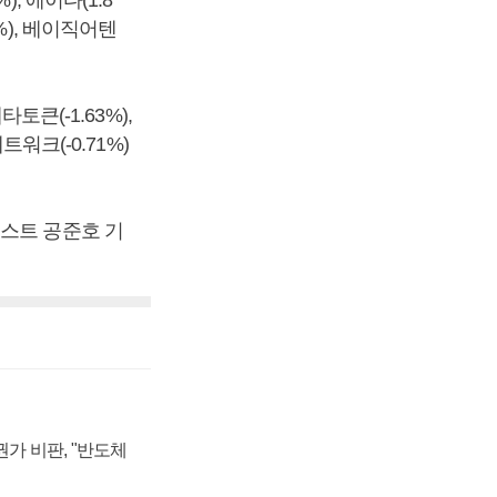
, 에이다(1.8
3%), 베이직어텐
타토큰(-1.63%),
네트워크(-0.71%)
포스트 공준호 기
가 비판, "반도체