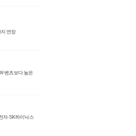
까지 연장
MW·벤츠보다 높은
성전자·SK하이닉스