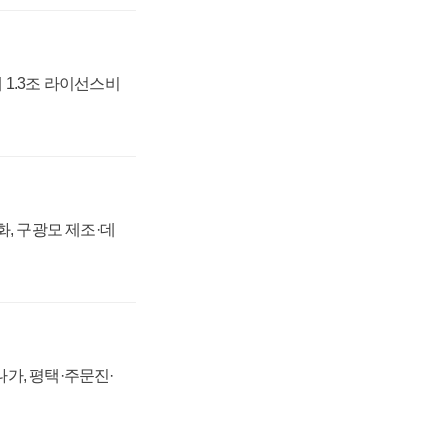
 1.3조 라이선스비
강화, 구광모 제조·데
가, 평택·주문진·