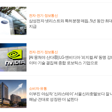
전자·전기·정보통신
삼성전자 넷리스트와 특허분쟁 매듭, 5년 동안 최대
지급
전자·전기·정보통신
[AI 뭉쳐야 산다⑧] LG·엔비디아 '피지컬 AI' 동맹 
이터·기술 결집해 종합 로보틱스 기업으로
소비자·유통
이부진 야심작 '신라스테이' 서울신라호텔보다 잘 나
해남·건대로 성장판 더 넓힌다