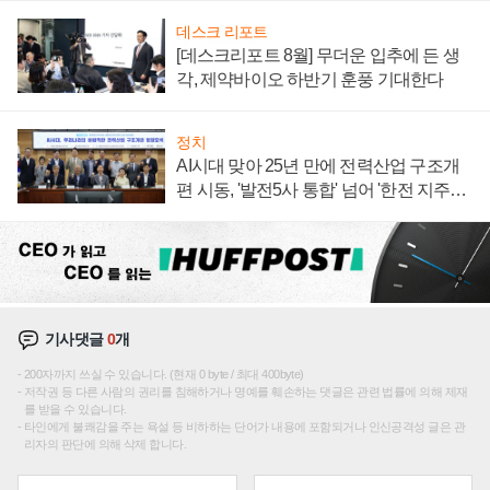
데스크 리포트
[데스크리포트 8월] 무더운 입추에 든 생
각, 제약바이오 하반기 훈풍 기대한다
정치
AI시대 맞아 25년 만에 전력산업 구조개
편 시동, '발전5사 통합' 넘어 '한전 지주사'
재편론도
기사댓글
0
개
200자까지 쓰실 수 있습니다. (현재 0 byte / 최대 400byte)
저작권 등 다른 사람의 권리를 침해하거나 명예를 훼손하는 댓글은 관련 법률에 의해 제재
를 받을 수 있습니다.
타인에게 불쾌감을 주는 욕설 등 비하하는 단어가 내용에 포함되거나 인신공격성 글은 관
리자의 판단에 의해 삭제 합니다.