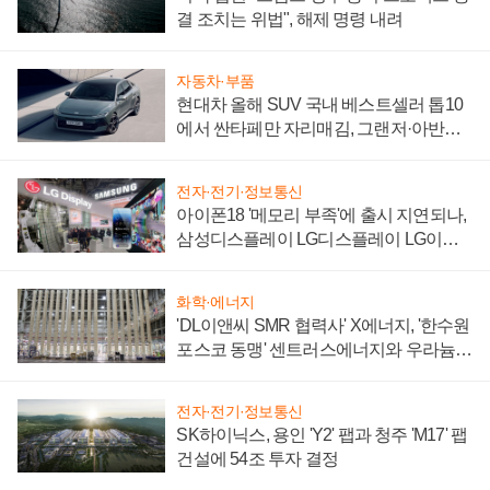
결 조치는 위법", 해제 명령 내려
자동차·부품
현대차 올해 SUV 국내 베스트셀러 톱10
에서 싼타페만 자리매김, 그랜저·아반떼
'세단 쌍끌이'로 내수 방어
전자·전기·정보통신
아이폰18 '메모리 부족'에 출시 지연되나,
삼성디스플레이 LG디스플레이 LG이노
텍 '탈애플' 수익 다각화 속도
화학·에너지
'DL이앤씨 SMR 협력사' X에너지, '한수원
포스코 동맹' 센트러스에너지와 우라늄
계약 체결
전자·전기·정보통신
SK하이닉스, 용인 'Y2' 팹과 청주 'M17' 팹
건설에 54조 투자 결정