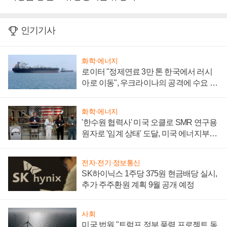
인기기사
화학·에너지
로이터 "정제연료 3만 톤 한국에서 러시
아로 이동", 우크라이나의 공격에 수요 늘
어
화학·에너지
'한수원 협력사' 미국 오클로 SMR 연구용
원자로 '임계 상태' 도달, 미국 에너지부
"중요한 이정표"
전자·전기·정보통신
SK하이닉스 1주당 375원 현금배당 실시,
추가 주주환원 계획 9월 공개 예정
사회
미국 법원 "트럼프 정부 풍력 프로젝트 동