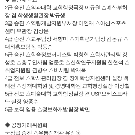
2급 승진 △의과대학 교학행정국장 이규원 △예산부처
장 겸 학생생활관장 박규생
3급 승진 △역량개발지원부처장 이인재 △아산스포츠
센터 부관장 김상문
4급 승진 △교무팀장 서향미 △기획평가팀장 김동규 △
대외홍보팀장 박동순
5급 승진 △학술정보서비스팀 박창현 △학사관리팀 강
성호 △총무인사팀 엄문호 △산학연구지원팀 한현석 △
취업지원팀 권병수 △비서팀 박재욱
4급 전보 △학사관리팀장 겸 장애학생지원센터 실장 백
태전 △정책대학원 및 경영대학원 교학행정실장 이상칠
5급 전보 △예술대학 교학행정실장 겸 USP오케스트라
단 실장 양종수
5급 보직 임용 △정보화개발팀장 박민
◆ 공정거래위원회
국장급 승진 △유통정책관 유성욱