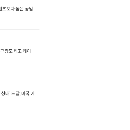
·벤츠보다 높은 공임
화, 구광모 제조·데이
상태' 도달, 미국 에