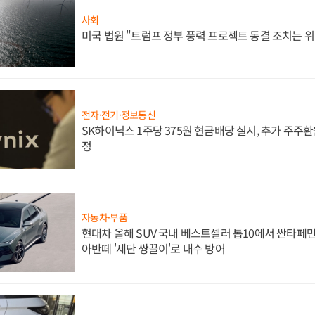
사회
미국 법원 "트럼프 정부 풍력 프로젝트 동결 조치는 위
전자·전기·정보통신
SK하이닉스 1주당 375원 현금배당 실시, 추가 주주환
정
자동차·부품
현대차 올해 SUV 국내 베스트셀러 톱10에서 싼타페만
아반떼 '세단 쌍끌이'로 내수 방어