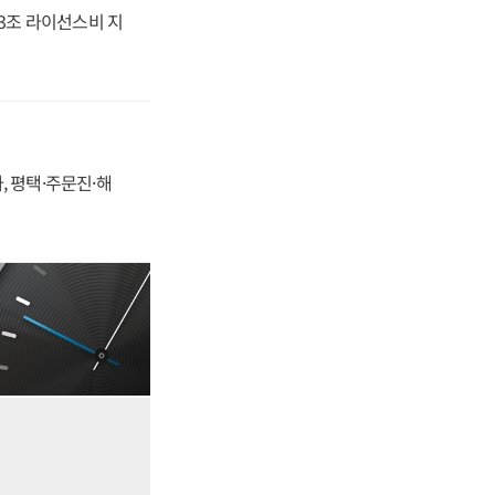
.3조 라이선스비 지
, 평택·주문진·해