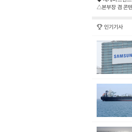
△본부장 겸 콘
인기기사