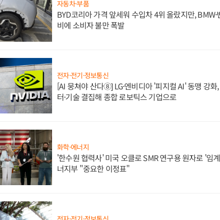
자동차·부품
BYD코리아 가격 앞세워 수입차 4위 올랐지만, BMW
비에 소비자 불만 폭발
전자·전기·정보통신
[AI 뭉쳐야 산다⑧] LG·엔비디아 '피지컬 AI' 동맹 강
터·기술 결집해 종합 로보틱스 기업으로
화학·에너지
'한수원 협력사' 미국 오클로 SMR 연구용 원자로 '임계 
너지부 "중요한 이정표"
전자·전기·정보통신